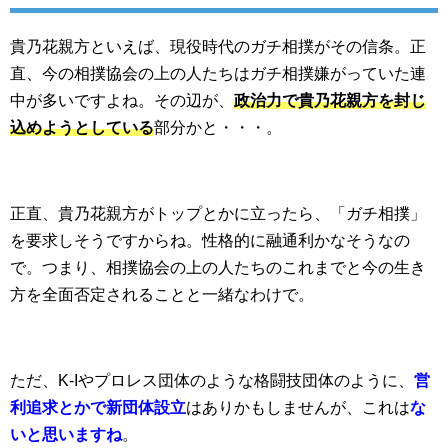
貴乃花親方といえば、現役時代のガチ相撲がその信条。正
直、今の相撲協会の上の人たちはガチ相撲嫌がっていた連
中が多いですよね。その辺が、
政治力で貴乃花親方を封じ
込めようとしている
部分かと・・・。
正直、貴乃花親方がトップとかに立ったら、「ガチ相撲」
を要求しそうですからね。性格的に融通利かなそうなの
で。つまり、相撲協会の上の人たちのこれまでと今の生き
方を全面否定されることと一緒なわけで。
ただ、K-Iやプロレス団体のような格闘技団体のように、
営
利追求とかで新団体設立
はありかもしませんが、これは
な
いと思いますね
。