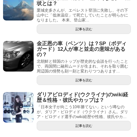
状とは？
栗城史多さんが、エベレスト登頂に失敗し、その下
山中に「低体温症」で死亡していたことが明らかに
なりました。 本来、登山家...
記事を読む
金正恩の車（ベンツ）は？SP（ボディ
ガード）12人が車と並走の意味がある
の？
北朝鮮と韓国のトップが歴史的な会談を行ったこと
で、両国間に融和ムードが生まれ、それを取り囲む
周辺国の情勢も刻一刻と変わりつつあります...
記事を読む
ダリアビロディド(ウクライナ)のwiki経
歴＆性格・彼氏やカップは？
「日本女子が向こう10年勝てない」という噂なの
が、ダリア・ビロディド（ウクライナ）さん。ダリ
ア・ビロディド選手のwiki経歴や性格、彼氏やカ...
記事を読む