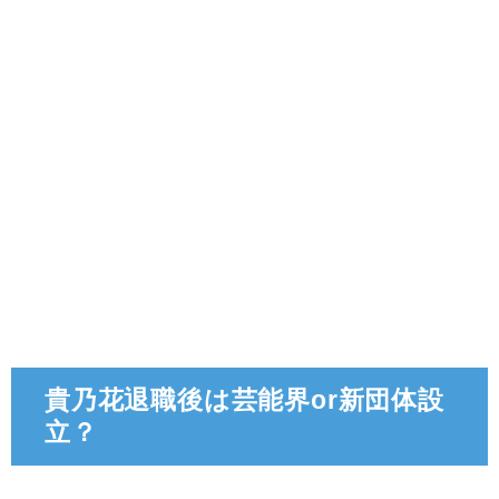
貴乃花退職後は芸能界or新団体設
立？