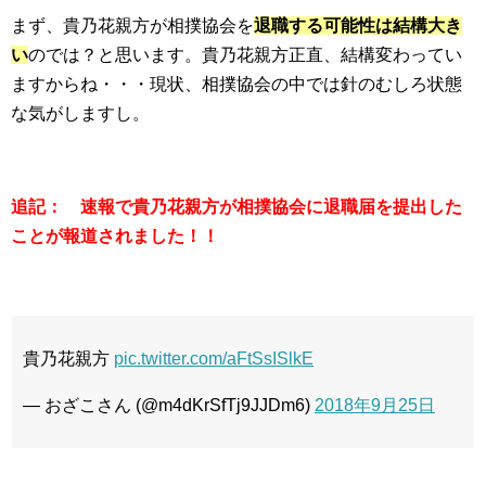
まず、貴乃花親方が相撲協会を
退職する可能性は結構大き
い
のでは？と思います。貴乃花親方正直、結構変わってい
ますからね・・・現状、相撲協会の中では針のむしろ状態
な気がしますし。
追記：
速報で貴乃花親方が相撲協会に退職届を提出した
ことが報道されました！！
貴乃花親方
pic.twitter.com/aFtSsISlkE
— おざこさん (@m4dKrSfTj9JJDm6)
2018年9月25日