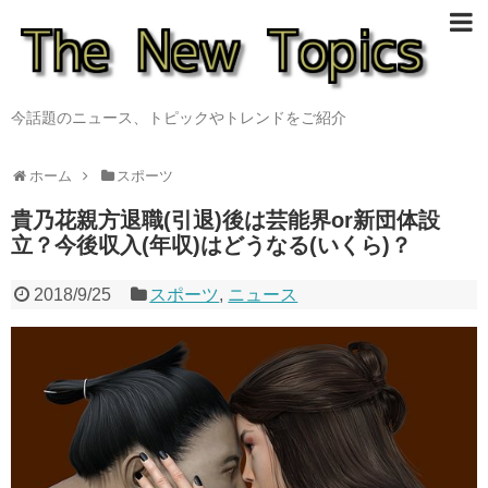
今話題のニュース、トピックやトレンドをご紹介
ホーム
スポーツ
貴乃花親方退職(引退)後は芸能界or新団体設
立？今後収入(年収)はどうなる(いくら)？
2018/9/25
スポーツ
,
ニュース