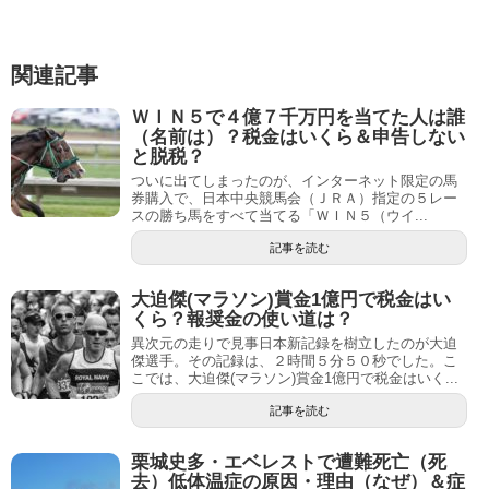
関連記事
ＷＩＮ５で４億７千万円を当てた人は誰
（名前は）？税金はいくら＆申告しない
と脱税？
ついに出てしまったのが、インターネット限定の馬
券購入で、日本中央競馬会（ＪＲＡ）指定の５レー
スの勝ち馬をすべて当てる「ＷＩＮ５（ウイ...
記事を読む
大迫傑(マラソン)賞金1億円で税金はい
くら？報奨金の使い道は？
異次元の走りで見事日本新記録を樹立したのが大迫
傑選手。その記録は、２時間５分５０秒でした。こ
こでは、大迫傑(マラソン)賞金1億円で税金はいく...
記事を読む
栗城史多・エベレストで遭難死亡（死
去）低体温症の原因・理由（なぜ）＆症