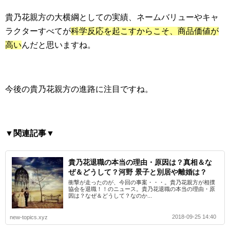
貴乃花親方の大横綱としての実績、ネームバリューやキャ
ラクターすべてが
科学反応を起こすからこそ、商品価値が
高い
んだと思いますね。
今後の貴乃花親方の進路に注目ですね。
▼関連記事▼
貴乃花退職の本当の理由・原因は？真相＆な
ぜ＆どうして？河野 景子と別居や離婚は？
衝撃が走ったのが、今回の事案・・・。貴乃花親方が相撲
協会を退職！！のニュース。貴乃花退職の本当の理由・原
因は？なぜ＆どうして？なのか...
2018-09-25 14:40
new-topics.xyz