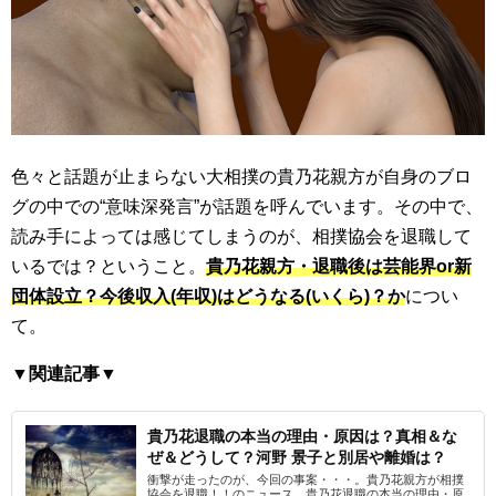
色々と話題が止まらない大相撲の貴乃花親方が自身のブロ
グの中での“意味深発言”が話題を呼んでいます。その中で、
読み手によっては感じてしまうのが、相撲協会を退職して
いるでは？ということ。
貴乃花親方・退職後は芸能界or新
団体設立？今後収入(年収)はどうなる(いくら)？か
につい
て。
▼関連記事▼
貴乃花退職の本当の理由・原因は？真相＆な
ぜ＆どうして？河野 景子と別居や離婚は？
衝撃が走ったのが、今回の事案・・・。貴乃花親方が相撲
協会を退職！！のニュース。貴乃花退職の本当の理由・原