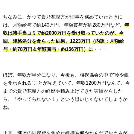
ちなみに、かつて貴乃花親方が理事を務めていたときに
は、月額給与で約140万円、年額賞与が約280万円など、
年
収は諸手当コミで約2000万円を受け取っていたのが、今
回、降格処分を食らった結果、1223万円（内訳：月額給
与・約78万円＆年額賞与・約156万円）に
・・・
ほぼ、年収が半分になり、今後も、相撲協会の中で”冷や飯
を食わされる”ことが見えていて、年収1200万円なんて、今
までの貴乃花親方の経歴や積み上げてきた実績からした
ら、「やってられない！」という思いじゃないでしょうか
ね。
正直、部屋の固定費を含めた維持や何やかんだでおカネが