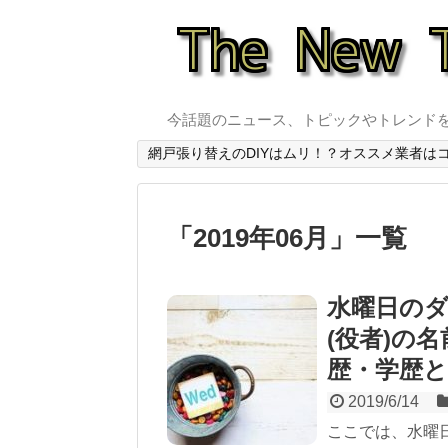
今話題のニュース、トピックやトレンド
網戸張り替えのDIYはムリ！？オススメ業者は
「
2019年06月
」
一覧
水曜日の
(役者)の
歴・学歴
2019/6/14
ここでは、水曜