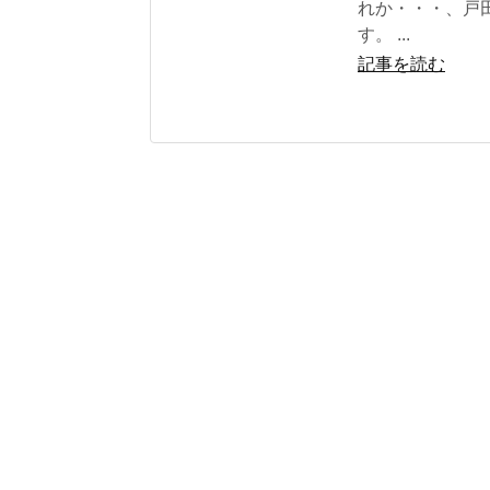
れか・・・、戸
す。 ...
記事を読む