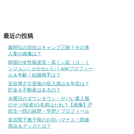
最近の投稿
藤岡弘の現在はキャンプ三昧？今の美
人妻の画像は？
韓国の女性報道官・高ミン廷（コ・ミ
ンジョン）がかわいい！wikiプロフィー
ル＆年齢！結婚相手は？
宮迫博之引退後の収入源は＆年収は？
貯金＆不動産はあるの？
水曜日のダウンタウン・ヤバい素人風
のヤツ(役者)の名前はだれ？【画像】戸
田圭一郎の経歴・学歴とプロフィール
皇后陛下雅子様のお印ハマナス！関連
商品＆グッズとは？