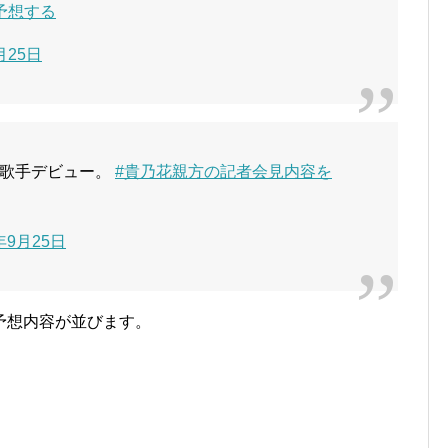
予想する
月25日
で歌手デビュー。
#貴乃花親方の記者会見内容を
年9月25日
予想内容が並びます。