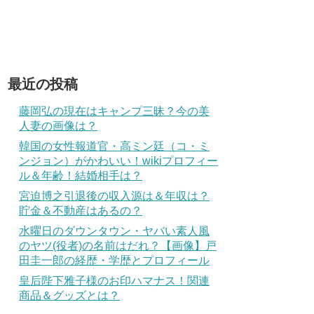
最近の投稿
藤岡弘の現在はキャンプ三昧？今の美
人妻の画像は？
韓国の女性報道官・高ミン廷（コ・ミ
ンジョン）がかわいい！wikiプロフィー
ル＆年齢！結婚相手は？
宮迫博之引退後の収入源は＆年収は？
貯金＆不動産はあるの？
水曜日のダウンタウン・ヤバい素人風
のヤツ(役者)の名前はだれ？【画像】戸
田圭一郎の経歴・学歴とプロフィール
皇后陛下雅子様のお印ハマナス！関連
商品＆グッズとは？