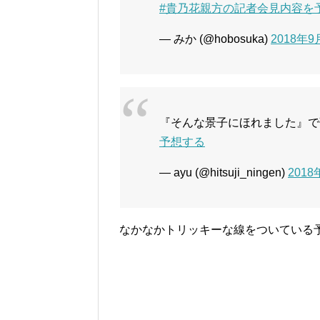
#貴乃花親方の記者会見内容を
— みか (@hobosuka)
2018年9
『そんな景子にほれました』
予想する
— ayu (@hitsuji_ningen)
2018
なかなかトリッキーな線をついている