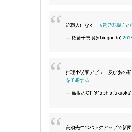
靴職人になる。
#貴乃花親方
— 権藤千恵 (@chiegondo)
20
推理小説家デビュー及びあの
を予想する
— 島根のGT (@gtshiatfukuoka
高須先生のバックアップで新団