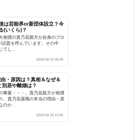
)後は芸能界or新団体設立？今
る(いくら)？
大相撲の貴乃花親方が自身のブロ
”が話題を呼んでいます。その中
てし...
2018-09-25 08:28
理由・原因は？真相＆なぜ＆
と別居や離婚は？
の事案・・・。貴乃花親方が相撲
ス。貴乃花退職の本当の理由・原
のか...
2018-09-25 14:40