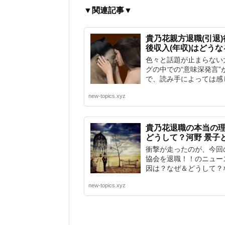
▼関連記事▼
貴乃花親方退職(引退
後収入(年収)はどうな
色々と話題が止まらない
グの中での“意味深発言
で、読み手によっては感じ
new-topics.xyz
貴乃花退職の本当の
どうして？河野 景子
衝撃が走ったのが、今回
協会を退職！！のニュー
因は？なぜ＆どうして？な
new-topics.xyz