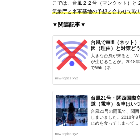
こでは、台風２２号（マンクット）と
気象庁と米軍基地の予想と合わせて取
▼関連記事▼
台風でWifi（ネッ
因（理由）と対策ど
大きな台風が来ると、Wi
が生じることが。2018
でWifi（ネ...
new-topics.xyz
台風21号・関西国際
道（電車）＆車はい
台風21号の雨風で、関
しまいました。2018年9
止めを食ってしまって...
new-topics.xyz