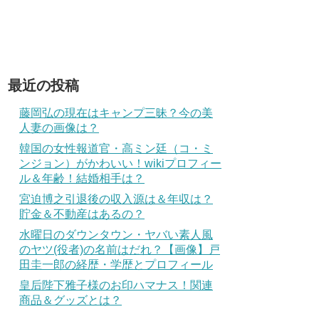
最近の投稿
藤岡弘の現在はキャンプ三昧？今の美
人妻の画像は？
韓国の女性報道官・高ミン廷（コ・ミ
ンジョン）がかわいい！wikiプロフィー
ル＆年齢！結婚相手は？
宮迫博之引退後の収入源は＆年収は？
貯金＆不動産はあるの？
水曜日のダウンタウン・ヤバい素人風
のヤツ(役者)の名前はだれ？【画像】戸
田圭一郎の経歴・学歴とプロフィール
皇后陛下雅子様のお印ハマナス！関連
商品＆グッズとは？