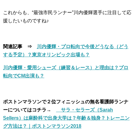
これからも、“最強市民ランナー”川内優輝選手に注目して応
援したいものですね♪
関連記事 ⇒
川内優輝・プロ転向で今後どうなる（どう
する予定）？東京オリンピック出場も？
川内優輝・愛用シューズ（練習＆レース）と理由は？プロ
転向でCM出演も？
ボストンマラソンで２位フィニッシュの無名看護師ランナ
ーについてはコチラ→
サラ・セラーズ（Sarah
Sellers）は麻酔科で出身大学は？年齢＆独身？トレーニン
グ方法は？｜ボストンマラソン2018