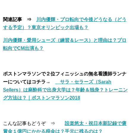
関連記事 ⇒
川内優輝・プロ転向で今後どうなる（どう
する予定）？東京オリンピック出場も？
川内優輝・愛用シューズ（練習＆レース）と理由は？プロ
転向でCM出演も？
ボストンマラソンで２位フィニッシュの無名看護師ランナ
ーについてはコチラ→
サラ・セラーズ（Sarah
Sellers）は麻酔科で出身大学は？年齢＆独身？トレーニン
グ方法は？｜ボストンマラソン2018
こんな記事もどうぞ ⇒
設楽悠太・祝日本新記録で褒
賞金１億円にかかる税金は？手元に残るのは？