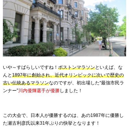
いや～すばらしいですね！
ボストンマラソン
といえば、な
んと
1897年に創始され、近代オリンピックに次いで歴史の
古い伝統あるマラソン
なのですが、初出場した“最強市民ラ
ンナー”
川内優輝選手が優勝
しました！
この大会で、日本人が優勝するのは、あの1987年に優勝し
た瀬古利彦氏以来31年ぶりの快挙となります！