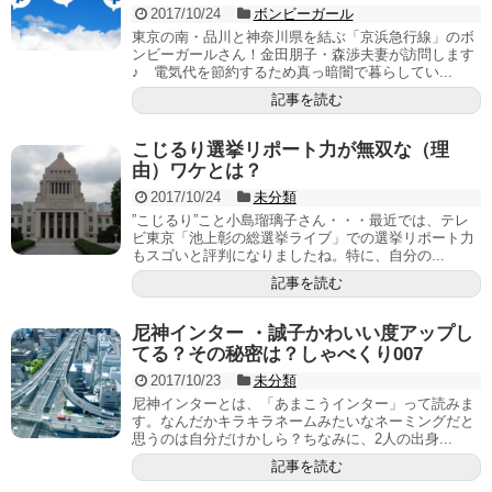
2017/10/24
ボンビーガール
東京の南・品川と神奈川県を結ぶ「京浜急行線」のボ
ンビーガールさん！金田朋子・森渉夫妻が訪問します
♪ 電気代を節約するため真っ暗闇で暮らしてい...
記事を読む
こじるり選挙リポート力が無双な（理
由）ワケとは？
2017/10/24
未分類
”こじるり”こと小島瑠璃子さん・・・最近では、テレ
ビ東京「池上彰の総選挙ライブ」での選挙リポート力
もスゴいと評判になりましたね。特に、自分の...
記事を読む
尼神インター ・誠子かわいい度アップし
てる？その秘密は？しゃべくり007
2017/10/23
未分類
尼神インターとは、「あまこうインター」って読みま
す。なんだかキラキラネームみたいなネーミングだと
思うのは自分だけかしら？ちなみに、2人の出身...
記事を読む