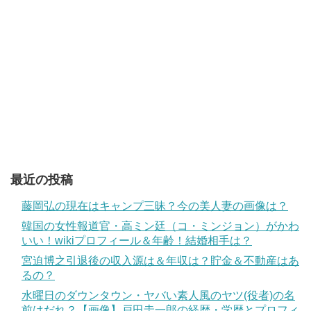
最近の投稿
藤岡弘の現在はキャンプ三昧？今の美人妻の画像は？
韓国の女性報道官・高ミン廷（コ・ミンジョン）がかわ
いい！wikiプロフィール＆年齢！結婚相手は？
宮迫博之引退後の収入源は＆年収は？貯金＆不動産はあ
るの？
水曜日のダウンタウン・ヤバい素人風のヤツ(役者)の名
前はだれ？【画像】戸田圭一郎の経歴・学歴とプロフィ