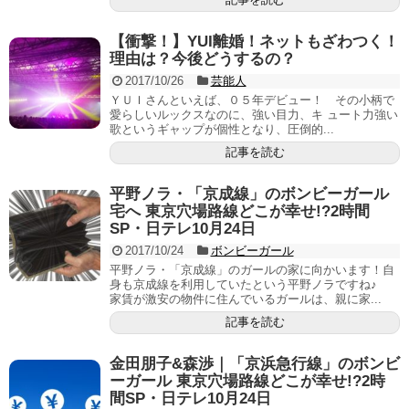
【衝撃！】YUI離婚！ネットもざわつく！
理由は？今後どうするの？
2017/10/26
芸能人
ＹＵＩさんといえば、０５年デビュー！ その小柄で
愛らしいルックスなのに、強い目力、キ ュート力強い
歌というギャップが個性となり、圧倒的...
記事を読む
平野ノラ・「京成線」のボンビーガール
宅へ 東京穴場路線どこが幸せ!?2時間
SP・日テレ10月24日
2017/10/24
ボンビーガール
平野ノラ・「京成線」のガールの家に向かいます！自
身も京成線を利用していたという平野ノラですね♪
家賃が激安の物件に住んでいるガールは、親に家...
記事を読む
金田朋子&森渉｜「京浜急行線」のボンビ
ーガール 東京穴場路線どこが幸せ!?2時
間SP・日テレ10月24日