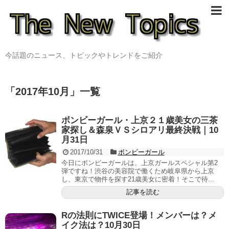
今話題のニュース、トピックやトレンドをご紹介
「
2017年10月
」
一覧
ボンビーガール・上京２１歳美女の三茶
家探し＆森泉ＶＳシロアリ最終決戦｜10
月31日
2017/10/31
ボンビーガール
今日にボンビーガールは、上京ガールスペシャル第2
弾ですね！渋谷の美容院で働くため岐阜県から上京
し、東京で物件を探す21歳美女に密着！そこで待...
記事を読む
Rの法則にTWICE登場！メンバーは？メ
イク法は？10月30日