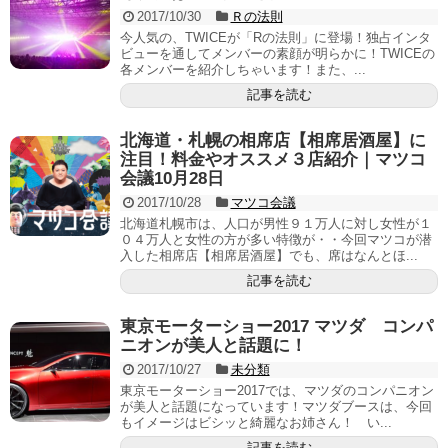
2017/10/30
Ｒの法則
今人気の、TWICEが「Rの法則」に登場！独占インタ
ビューを通してメンバーの素顔が明らかに！TWICEの
各メンバーを紹介しちゃいます！また、...
記事を読む
北海道・札幌の相席店【相席居酒屋】に
注目！料金やオススメ３店紹介｜マツコ
会議10月28日
2017/10/28
マツコ会議
北海道札幌市は、人口が男性９１万人に対し女性が１
０４万人と女性の方が多い特徴が・・今回マツコが潜
入した相席店【相席居酒屋】でも、席はなんとほ...
記事を読む
東京モーターショー2017 マツダ コンパ
ニオンが美人と話題に！
2017/10/27
未分類
東京モーターショー2017では、マツダのコンパニオン
が美人と話題になっています！マツダブースは、今回
もイメージはビシッと綺麗なお姉さん！ い...
記事を読む