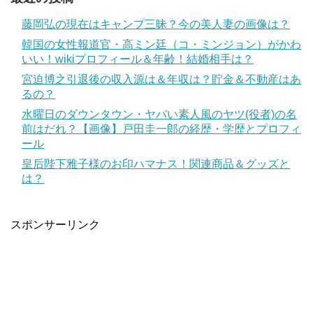
藤岡弘の現在はキャンプ三昧？今の美人妻の画像は？
韓国の女性報道官・高ミン廷（コ・ミンジョン）がかわ
いい！wikiプロフィール＆年齢！結婚相手は？
宮迫博之引退後の収入源は＆年収は？貯金＆不動産はあ
るの？
水曜日のダウンタウン・ヤバい素人風のヤツ(役者)の名
前はだれ？【画像】戸田圭一郎の経歴・学歴とプロフィ
ール
皇后陛下雅子様のお印ハマナス！関連商品＆グッズと
は？
スポンサーリンク