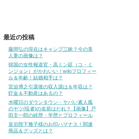
最近の投稿
藤岡弘の現在はキャンプ三昧？今の美
人妻の画像は？
韓国の女性報道官・高ミン廷（コ・ミ
ンジョン）がかわいい！wikiプロフィー
ル＆年齢！結婚相手は？
宮迫博之引退後の収入源は＆年収は？
貯金＆不動産はあるの？
水曜日のダウンタウン・ヤバい素人風
のヤツ(役者)の名前はだれ？【画像】戸
田圭一郎の経歴・学歴とプロフィール
皇后陛下雅子様のお印ハマナス！関連
商品＆グッズとは？