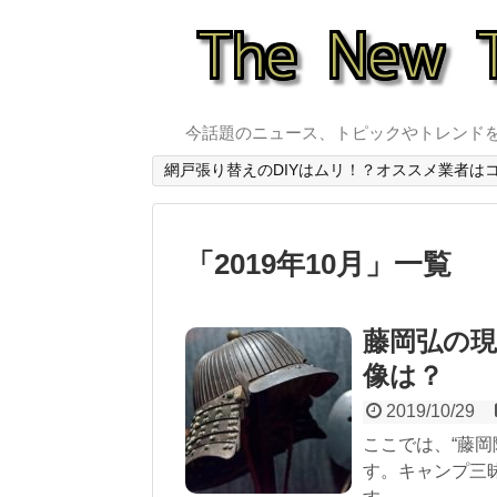
今話題のニュース、トピックやトレンド
網戸張り替えのDIYはムリ！？オススメ業者は
「
2019年10月
」
一覧
藤岡弘の
像は？
2019/10/29
ここでは、“藤
す。キャンプ三