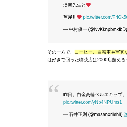
淡海先生と
芦屋川
pic.twitter.com/FrfGk
— 中村優一 (@NvKknpbmkIbD
その一方で、
コーヒー、自転車や写真
は好きで回った喫茶店は2000店超える
昨日。白金高輪ベルエキップ。
pic.twitter.com/yNb4NPUms1
— 石井正則 (@masanoriishii)
2