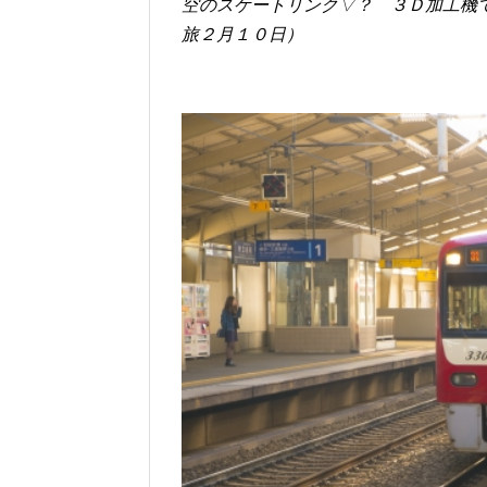
空のスケートリンク▽？ ３Ｄ加工機
旅２月１０日）