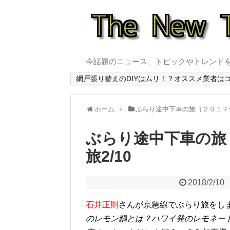
今話題のニュース、トピックやトレンド
網戸張り替えのDIYはムリ！？オススメ業者は
ホーム
ぶらり途中下車の旅（２０１７
ぶらり途中下車の旅
旅2/10
2018/2/10
石井正則
さんが京急線でぶらり旅をし
のレモン鍋とは？ハワイ発のレモネー