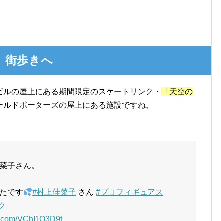
 街歩きへ
ビルの屋上にある期間限定のスケートリンク・
「天空の
ールドポーターズの屋上にある施設ですね。
菜子さん。
たです
#村上佳菜子
さん
#プロフィギュアス
ク
er.com/VChI1O3D9t