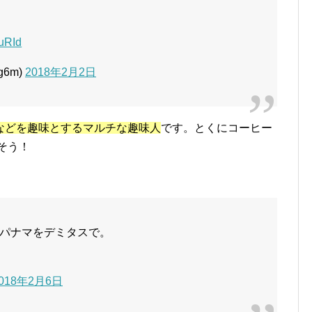
5uRId
g6m)
2018年2月2日
などを趣味とするマルチな趣味人
です。とくにコーヒー
そう！
パナマをデミタスで。
018年2月6日