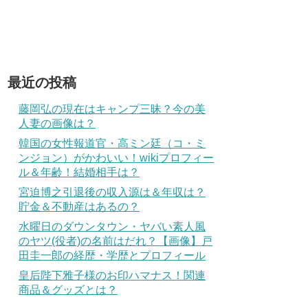
最近の投稿
藤岡弘の現在はキャンプ三昧？今の美
人妻の画像は？
韓国の女性報道官・高ミン廷（コ・ミ
ンジョン）がかわいい！wikiプロフィー
ル＆年齢！結婚相手は？
宮迫博之引退後の収入源は＆年収は？
貯金＆不動産はあるの？
水曜日のダウンタウン・ヤバい素人風
のヤツ(役者)の名前はだれ？【画像】戸
田圭一郎の経歴・学歴とプロフィール
皇后陛下雅子様のお印ハマナス！関連
商品＆グッズとは？