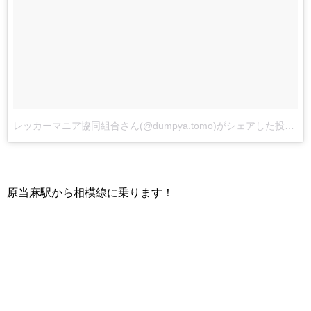
レッカーマニア協同組合さん(@dumpya.tomo)がシェアした投稿
–
原当麻駅から相模線に乗ります！