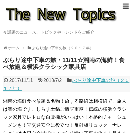
今話題のニュース、トピックやトレンドをご紹介
ホーム
ぶらり途中下車の旅（２０１７年）
ぶらり途中下車の旅・11/11☆湘南の海鮮！食
べ放題＆横浜クラシック家具店
2017/11/11
2018/7/2
ぶらり途中下車の旅（２０
１７年）
湘南の海鮮食べ放題＆名物！旅する路線は相模線で、旅人
は舞の海です。しらす土鍋ご飯▽重厚！伝統の横浜クラシ
ック家具▽レトロな自販機がいっぱい！本格的チャーシュ
ーメンも！▽交通安全に役立つ！反射板リュック ナレー