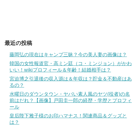
最近の投稿
藤岡弘の現在はキャンプ三昧？今の美人妻の画像は？
韓国の女性報道官・高ミン廷（コ・ミンジョン）がかわ
いい！wikiプロフィール＆年齢！結婚相手は？
宮迫博之引退後の収入源は＆年収は？貯金＆不動産はあ
るの？
水曜日のダウンタウン・ヤバい素人風のヤツ(役者)の名
前はだれ？【画像】戸田圭一郎の経歴・学歴とプロフィ
ール
皇后陛下雅子様のお印ハマナス！関連商品＆グッズと
は？