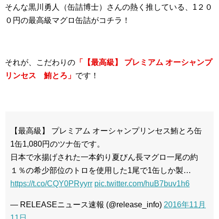
そんな黒川勇人（缶詰博士）さんの熱く推している、1２０
０円の最高級マグロ缶詰がコチラ！
それが、こだわりの
「【最高級】 プレミアム オーシャンプ
リンセス 鮪とろ」
です！
【最高級】 プレミアム オーシャンプリンセス鮪とろ缶
1缶1,080円のツナ缶です。
日本で水揚げされた一本釣り夏びん長マグロ一尾の約
１％の希少部位のトロを使用した1尾で1缶しか製…
https://t.co/CQY0PRyyrr
pic.twitter.com/huB7buv1h6
— RELEASEニュース速報 (@release_info)
2016年11月
11日