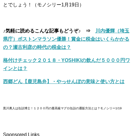
とでしょう！（モノシリー1月19日）
♪気軽に読めるこんな記事もどうぞ♪ ⇒
川内優輝（埼玉
県庁）ボストンマラソン優勝！賞金に税金はいくらかかる
の？瀬古利彦の時代の税金は？
格付けチェック２０１８・YOSHIKIの飲んだ５０００円ワ
インとは？
西郷どん【鹿児島弁】・やっせんぼの意味と使い方とは
黒川勇人は缶詰博士！１２００円の最高級マグロ缶詰の通販方法とは？モノシリー1/19
Sponsored Links