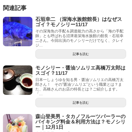
関連記事
石垣幸二 （深海水族館館長）はなぜス
ゴイ？モノシリー11/17
その深海魚の手配＆調達能力の高さから「海の手配
師」とも呼ばれる沼津港深海水族館の館長・石垣幸
二さん。今回出演のモノシリーだけでなく、クレイ
ジ...
記事を読む
モノシリー・醤油ソムリエ高橋万太郎は
スゴイ？11/17
日本一しょうゆを知る男・醤油ソムリエの高橋万太
郎さん！ その”醤油ソムリエ”という職業とは？ま
た、高橋さんのお店の特長とは？ご紹介します。
「...
記事を読む
森山登美男・タカノフルーツパーラーの
バイキング料金＆利用方法は？モノシリ
ー｜12月1日