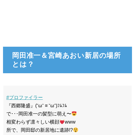
岡田准一＆宮崎あおい新居の場所
とは？
#プロファイラー
『西郷隆盛』(˘ω˘ ≡ ˘ω˘)ﾌﾑﾌﾑ
で･･･岡田准一の髪型に萌え〜
相変わらず凛々しい横顔
www
所で、岡田邸の新居地に遺跡!?