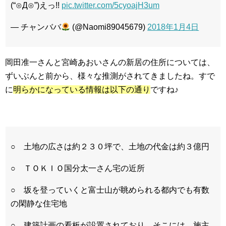
(“⊙Д⊙”)えっ!!
pic.twitter.com/5cyoajH3um
— チャンババ
(@Naomi89045679)
2018年1月4日
岡田准一さんと宮崎あおいさんの新居の住所については、
ずいぶんと前から、様々な推測がされてきましたね。すで
に
明らかになっている情報は以下の通り
ですね♪
○ 土地の広さは約２３０坪で、土地の代金は約３億円
○ ＴＯＫＩＯ国分太一さん宅の近所
○ 坂を登っていくと富士山が眺められる都内でも有数
の閑静な住宅地
○ 建築計画の看板が設置されており、そこには、施主