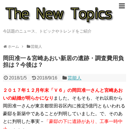
今話題のニュース、トピックやトレンドをご紹介
ホーム
芸能人
岡田准一＆宮崎あおい新居の遺跡・調査費用負
担は？今後は？
2018/1/5
2018/9/16
芸能人
２０１７年１２月年末「Ｖ６」の岡田准一さんと宮崎あお
いの結婚が明らかになり
ました。そもそも、それ以前から
岡田准一さんが東京都世田谷区内に推定5億円ともいわれる
豪邸を新築中であることが判明していました。で、そのあ
とに判明した事実－
「豪邸の下に遺跡があり、工事一時中