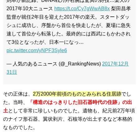
則本が新記録、DeNA戦力外右腕は驚異の好投…楽天の
2017年10大ニュース
https://t.co/Cy7gWwAB8x
梨田昌孝
監督が就任2年目を迎えた2017年の楽天。スタートダッ
シュに成功し、序盤から首位を快走したが、夏場に急失
速して首位から転落した。最終的には西武にもかわされ
て3位となったが、日本一になっ…
pic.twitter.com/yNPF3Syle6
— 人気のあるニュース (@_RankingNews)
2017年12月
31日
その正体は、
2万2000年前頃のものとみられる住居跡
でし
た。当時、
「構造のはっきりした旧石器時代の住跡」の出
土
として非常に珍しいものでした。遺物も、紀元前2万年頃
のナイフ形石器、翼状剥片、石核等が出土するなど本格的
なものでした。