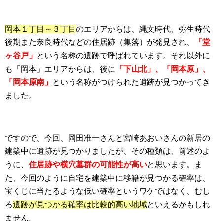
岡本１丁目～３丁目
のエリアからは、縄文時代、弥生時代
後期また奈良時代などの住居跡（集落）が発見され、
「堂
ヶ谷戸」
という名称の遺跡で呼ばれています。それ以外に
も「岡本」エリアからは、後に
「下山北」、「岡本原」、
「岡本原南」
という名称がつけられた遺跡が見つかってき
ました。
ですので、今回、岡田准一さんと宮崎あおいさんの新居の
建築中に遺跡が見つかりましたが、その種類は、前述のよ
うに、
住居跡や横穴墓群の可能性が高い
と思います。ま
た、今回のように自宅を建築中に移籍が見つかる確率は、
宝くじに当たるような低い確率というワケではなく、むし
ろ
遺跡が見つかる確率は比較的高い地域
といえるかもしれ
ません。