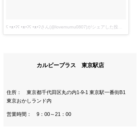
ʕ •ᴥ•ʔʕ •ᴥ•ʔʕ •ᴥ•ʔさん(@lovemumu0807)がシェアした投稿
–
2017
カルビープラス 東京駅店
住所： 東京都千代田区丸の内1-9-1 東京駅一番街B1
東京おかしランド内
営業時間： 9：00～21：00