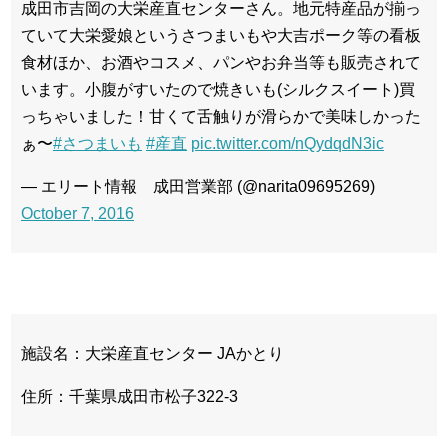
成田市吉岡の大栄産直センターさん。地元特産品が揃っ
ていて大栄愛娘というさつまいもや大吉ポーク等の看板
食材ほか、お酒やコスメ、パンやお弁当等も販売されて
います。小腹がすいたので焼きいも(シルクスイート)買
っちゃいました！甘くて舌触りが滑らかで美味しかった
ぁ〜
#さつまいも
#産直
pic.twitter.com/nQydqdN3ic
— エリート情報 成田営業部 (@narita09695269)
October 7, 2016
施設名：大栄産直センター JAかとり
住所：千葉県成田市松子322-3