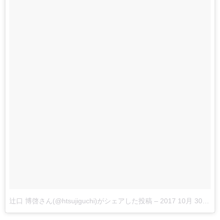
辻口 博啓さん(@htsujiguchi)がシェアした投稿
–
2017 10月 30 8:51午後 PDT