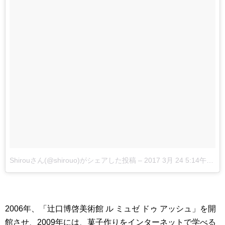
Shirouさん(@shirouo)がシェアした投稿
–
2017 3月 24 5:14午前 PDT
2006年、「辻口博啓美術館 ル ミュゼ ドゥ アッシュ」を開
館させ、2009年には、菓子作りをインターネットで学べる