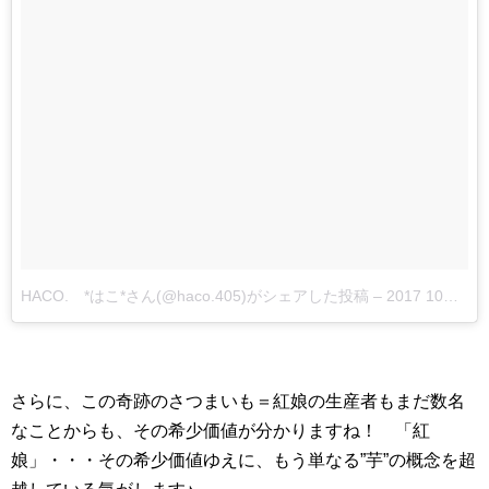
HACO. *はこ*さん(@haco.405)がシェアした投稿
–
2017 10月 4 7:26午前 PDT
さらに、この奇跡のさつまいも＝紅娘の生産者もまだ数名
なことからも、その希少価値が分かりますね！ 「紅
娘」・・・その希少価値ゆえに、もう単なる”芋”の概念を超