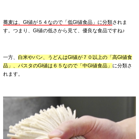
蕎麦は、GI値が５４なので「低GI値食品」に分類
されま
す。つまり、GI値の低さから見て、優良な食品ですね♪
一方、
白米やパン、うどんはGI値が７０以上の「高GI値食
品」、パスタのGI値は６５なので「中GI値食品」
に分類さ
れます。