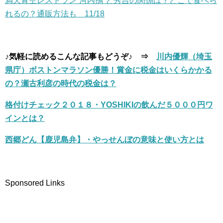
満天青空レストラン”河内鴨”と秀吉の関係は？どこで食べら
れるの？通販方法も 11/18
♪気軽に読めるこんな記事もどうぞ♪ ⇒
川内優輝（埼玉
県庁）ボストンマラソン優勝！賞金に税金はいくらかかる
の？瀬古利彦の時代の税金は？
格付けチェック２０１８・YOSHIKIの飲んだ５０００円ワ
インとは？
西郷どん【鹿児島弁】・やっせんぼの意味と使い方とは
Sponsored Links