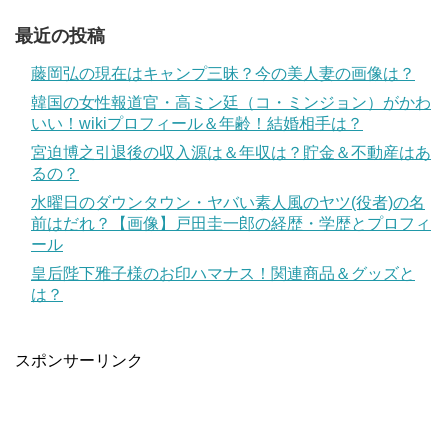
最近の投稿
藤岡弘の現在はキャンプ三昧？今の美人妻の画像は？
韓国の女性報道官・高ミン廷（コ・ミンジョン）がかわ
いい！wikiプロフィール＆年齢！結婚相手は？
宮迫博之引退後の収入源は＆年収は？貯金＆不動産はあ
るの？
水曜日のダウンタウン・ヤバい素人風のヤツ(役者)の名
前はだれ？【画像】戸田圭一郎の経歴・学歴とプロフィ
ール
皇后陛下雅子様のお印ハマナス！関連商品＆グッズと
は？
スポンサーリンク