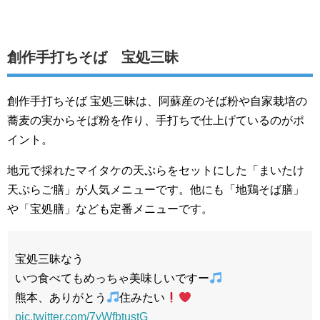
創作手打ちそば 宝処三昧
創作手打ちそば 宝処三昧は、阿蘇産のそば粉や自家栽培の
蕎麦の実からそば粉を作り、手打ちで仕上げているのがポ
イント。
地元で採れたマイタケの天ぷらをセットにした「まいたけ
天ぷらご膳」が人気メニューです。他にも「地鶏そば膳」
や「宝処膳」なども定番メニューです。
宝処三昧なう
いつ食べてもめっちゃ美味しいですー
熊本、ありがとう
住みたい
pic.twitter.com/7yWfbtustG