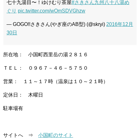
七十九湯目〜！ゆけむり茶屋
#さきさん九州八十八湯め
ぐり
pic.twitter.com/wOmSDVGhzw
— GOGO!!さきさん(やぎ座のAB型) (@skryi)
2016年12月
30日
所在地： 小国町西里岳の湯２８１６
ＴＥＬ： ０９６７－４６－５７５０
営業： １１～１７時（温泉は１０～２１時）
定休日： 木曜日
駐車場有
サイトへ ⇒
小国町のサイト