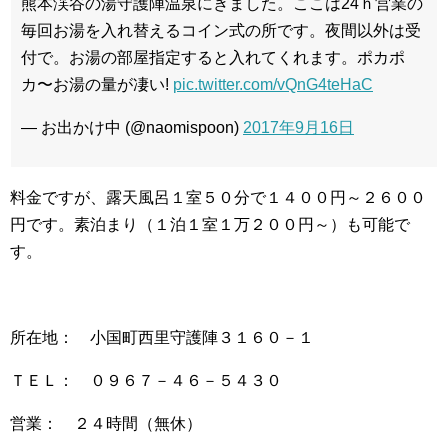
熊本渓谷の湯守護陣温泉にきました。ここは24ｈ営業の
毎回お湯を入れ替えるコイン式の所です。夜間以外は受
付で。お湯の部屋指定すると入れてくれます。ポカポ
カ〜お湯の量が凄い!
pic.twitter.com/vQnG4teHaC
— お出かけ中 (@naomispoon)
2017年9月16日
料金ですが、露天風呂１室５０分で１４００円～２６００
円です。素泊まり（１泊１室１万２００円～）も可能で
す。
所在地： 小国町西里守護陣３１６０－１
ＴＥＬ： ０９６７－４６－５４３０
営業： ２４時間（無休）