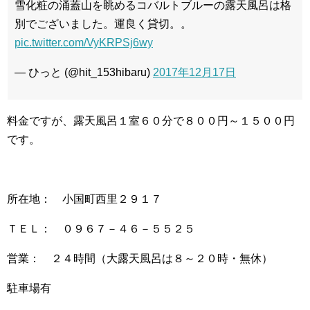
雪化粧の涌蓋山を眺めるコバルトブルーの露天風呂は格
別でございました。運良く貸切。。
pic.twitter.com/VyKRPSj6wy
— ひっと (@hit_153hibaru)
2017年12月17日
料金ですが、露天風呂１室６０分で８００円～１５００円
です。
所在地： 小国町西里２９１７
ＴＥＬ： ０９６７－４６－５５２５
営業： ２４時間（大露天風呂は８～２０時・無休）
駐車場有