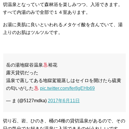
切温泉となっていて森林浴を楽しみつつ、入浴できます。
すべて内湯のみで全部で１４室あります。
お湯に美肌に良いといわれるメタケイ酸を含んでいて、湯
上りのお肌はツルツルです。
岳の湯地獄谷温泉
裕花
露天貸切だった
温泉で蒸してある地獄駕籠蒸しはセイロを開けたら硫黄
の匂いがした
pic.twitter.com/fer8gEHb69
— ま (@5127mdka)
2017年6月11日
切り石、岩、ひのき、桶の4種の貸切温泉があるので、その
日の気分でお好きな温泉に入浴できるのがうれしいです