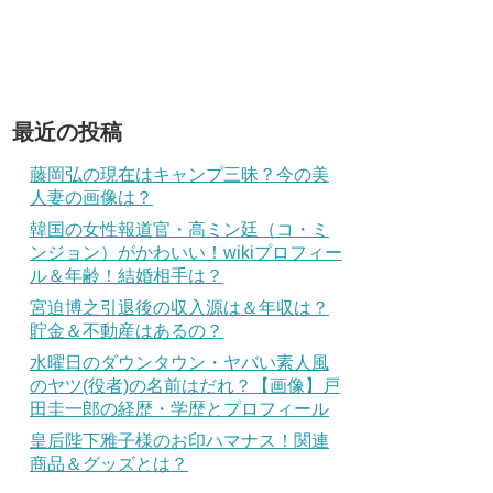
最近の投稿
藤岡弘の現在はキャンプ三昧？今の美
人妻の画像は？
韓国の女性報道官・高ミン廷（コ・ミ
ンジョン）がかわいい！wikiプロフィー
ル＆年齢！結婚相手は？
宮迫博之引退後の収入源は＆年収は？
貯金＆不動産はあるの？
水曜日のダウンタウン・ヤバい素人風
のヤツ(役者)の名前はだれ？【画像】戸
田圭一郎の経歴・学歴とプロフィール
皇后陛下雅子様のお印ハマナス！関連
商品＆グッズとは？