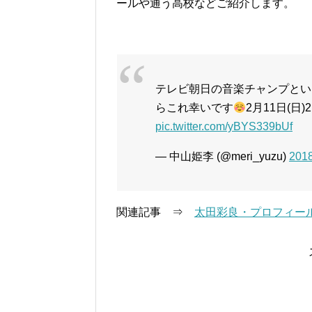
ールや通う高校などご紹介します。
テレビ朝日の音楽チャンプとい
らこれ幸いです
2月11日(日
pic.twitter.com/yBYS339bUf
— 中山姫李 (@meri_yuzu)
20
関連記事 ⇒
太田彩良・プロフィー