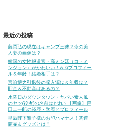
最近の投稿
藤岡弘の現在はキャンプ三昧？今の美
人妻の画像は？
韓国の女性報道官・高ミン廷（コ・ミ
ンジョン）がかわいい！wikiプロフィー
ル＆年齢！結婚相手は？
宮迫博之引退後の収入源は＆年収は？
貯金＆不動産はあるの？
水曜日のダウンタウン・ヤバい素人風
のヤツ(役者)の名前はだれ？【画像】戸
田圭一郎の経歴・学歴とプロフィール
皇后陛下雅子様のお印ハマナス！関連
商品＆グッズとは？