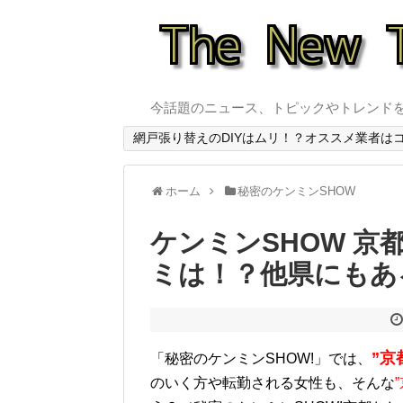
今話題のニュース、トピックやトレンド
網戸張り替えのDIYはムリ！？オススメ業者は
ホーム
秘密のケンミンSHOW
ケンミンSHOW 
ミは！？他県にもある
”京
「秘密のケンミンSHOW!」では、
のいく方や転勤される女性も、そんな