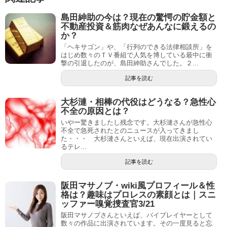
島田紳助の今は？現在の驚愕の貯金額と
不動産投資＆筋肉なぜあんなに鍛えるの
か？
「ヘキサゴン」や、「行列のできる法律相談所」を
はじめ数々のＴＶ番組で人気を博している最中に衝
撃の引退したのが、島田紳助さんでした。２...
記事を読む
大杉漣・相棒の代役はどうなる？急性心
不全の原因とは？
いやー驚きましたし残念です。大杉漣さんが急性心
不全で急死されたとのニュースが入ってきまし
た・・・ 大杉漣さんといえば、現在出演されてい
るテレ...
記事を読む
阪田マサノブ・wiki風プロフィール＆性
格は？趣味はプロレスの素顔とは｜スニ
ッファー嗅覚捜査官3/21
阪田マサノブさんといえば、バイプレイヤーとして
数々の作品に出演されています。その一度見ると忘