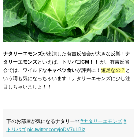
ナタリーエモンズ
が出演した有吉反省会が大きな反響！
ナ
タリーエモンズ
といえば、
トリバゴCM！！
が、有吉反省
会では、ワイルドな
キャベツ食い
が評判に！
短足なの？
と
いう噂も気になっちゃいます！ナタリーエモンズに少し注
目しちゃいましょ！！
下のお部屋が気になるナタリー
#ナタリーエモンズ
#
トリバゴ
pic.twitter.com/joDV7uLBiz