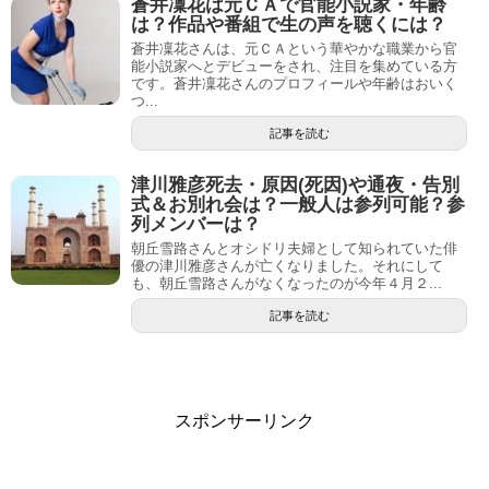
蒼井凜花は元ＣＡで官能小説家・年齢
は？作品や番組で生の声を聴くには？
蒼井凜花さんは、元ＣＡという華やかな職業から官
能小説家へとデビューをされ、注目を集めている方
です。蒼井凜花さんのプロフィールや年齢はおいく
つ...
記事を読む
津川雅彦死去・原因(死因)や通夜・告別
式＆お別れ会は？一般人は参列可能？参
列メンバーは？
朝丘雪路さんとオシドリ夫婦として知られていた俳
優の津川雅彦さんが亡くなりました。それにして
も、朝丘雪路さんがなくなったのが今年４月２...
記事を読む
スポンサーリンク