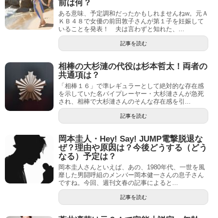
前は何？
ある意味、予定調和だったかもしれませんねw。元Ａ
ＫＢ４８で女優の前田敦子さんが第１子を妊娠して
いることを発表！ 夫は言わずと知れた、...
記事を読む
相棒の大杉漣の代役は杉本哲太！両者の
共通項は？
「相棒１６」で準レギュラーとして絶対的な存在感
を示していた名バイプレーヤー・大杉漣さんが急死
され、相棒で大杉漣さんのそんな存在感を引...
記事を読む
岡本圭人・Hey! Say! JUMP電撃脱退な
ぜ？理由や原因は？今後どうする（どう
なる）予定は？
岡本圭人さんといえば、あの、1980年代、一世を風
靡した男闘呼組のメンバー岡本健一さんの息子さん
ですね。今回、週刊文春の記事によると...
記事を読む