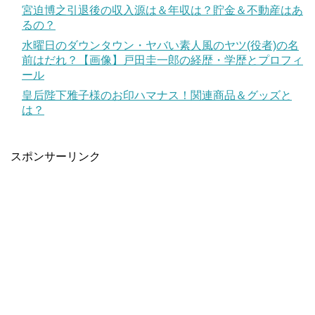
宮迫博之引退後の収入源は＆年収は？貯金＆不動産はあ
るの？
水曜日のダウンタウン・ヤバい素人風のヤツ(役者)の名
前はだれ？【画像】戸田圭一郎の経歴・学歴とプロフィ
ール
皇后陛下雅子様のお印ハマナス！関連商品＆グッズと
は？
スポンサーリンク