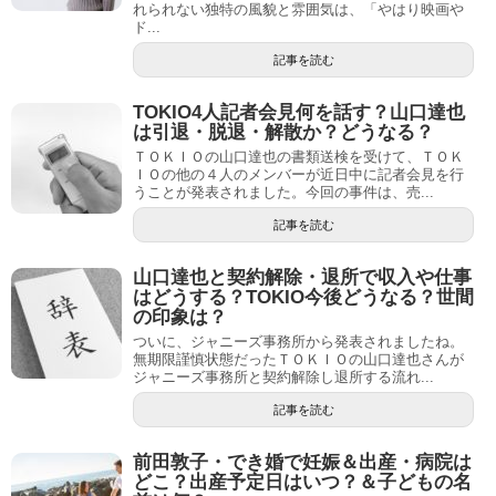
れられない独特の風貌と雰囲気は、「やはり映画や
ド...
記事を読む
TOKIO4人記者会見何を話す？山口達也
は引退・脱退・解散か？どうなる？
ＴＯＫＩＯの山口達也の書類送検を受けて、ＴＯＫ
ＩＯの他の４人のメンバーが近日中に記者会見を行
うことが発表されました。今回の事件は、売...
記事を読む
山口達也と契約解除・退所で収入や仕事
はどうする？TOKIO今後どうなる？世間
の印象は？
ついに、ジャニーズ事務所から発表されましたね。
無期限謹慎状態だったＴＯＫＩＯの山口達也さんが
ジャニーズ事務所と契約解除し退所する流れ...
記事を読む
前田敦子・でき婚で妊娠＆出産・病院は
どこ？出産予定日はいつ？＆子どもの名