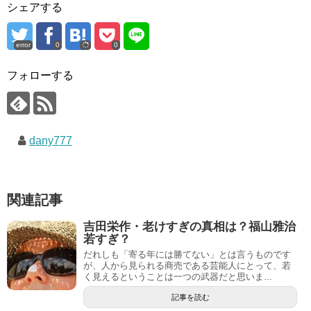
シェアする
error
0
0
フォローする
dany777
関連記事
吉田栄作・老けすぎの真相は？福山雅治
若すぎ？
だれしも「寄る年には勝てない」とは言うものです
が、人から見られる商売である芸能人にとって、若
く見えるということは一つの武器だと思いま...
記事を読む