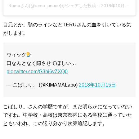
Romaさん(@roma_onoue)がシェアした投稿
–
2018年10月月24日午前4時49分PDT
目元とか、顎のラインなどTERUさんの血を引いている気
がします。
ウィッグ
口なんとなく隠させてほしい…
pic.twitter.com/G3hi6vZXQ0
— こばしり。 (@KIMAMALabo)
2018年10月15日
こばしり。さんの学歴ですが、まだ明らかになっていない
ですね。中学校・高校は東京都内にある学校に通っていた
ともいわれ、この辺り分かり次第追記します。