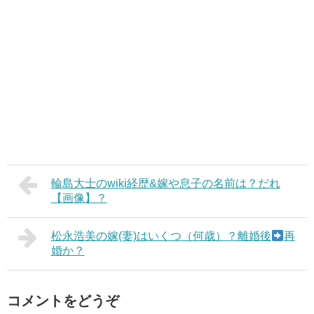
輪島大士のwiki経歴&嫁や息子の名前は？だれ
【画像】？
松永浩美の嫁(妻)はいくつ（何歳）？離婚後
再
婚か？
コメントをどうぞ