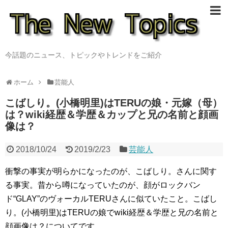
今話題のニュース、トピックやトレンドをご紹介
ホーム
芸能人
こばしり。(小橋明里)はTERUの娘・元嫁（母）
は？wiki経歴＆学歴＆カップと兄の名前と顔画
像は？
2018/10/24
2019/2/23
芸能人
衝撃の事実が明らかになったのが、こばしり。さんに関す
る事実。昔から噂になっていたのが、顔がロックバン
ド“GLAY”のヴォーカルTERUさんに似ていたこと。こばし
り。(小橋明里)はTERUの娘でwiki経歴＆学歴と兄の名前と
顔画像は？についてです。