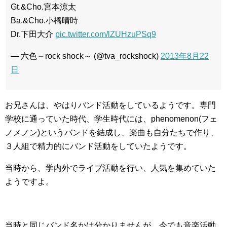
Gt.&Cho.宮本涼太
Ba.&Cho.小橋晴時
Dr.下田大介
pic.twitter.com/lZUHzuPSq9
— 六色～rock shock～ (@tva_rockshock)
2013年8月22
日
お兄さんは、やはりバンド活動をしているようです。専門
学校に通っていた時代、学生時代には、phenomenon(フェ
ノメノン)というバンドを結成し、楽曲も自分たちで作り、
３人組で精力的にバンド活動をしていたようです。
当時から、学内外でライブ活動を行い、人気を集めていた
ようですよ。
当時と同じバンド名かは分かりませんが、今でも音楽活動