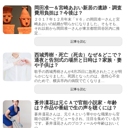
岡田准一＆宮崎あおい新居の遺跡・調査
費用負担は？今後は？
２０１７年１２月年末「Ｖ６」の岡田准一さんと宮
崎あおいの結婚が明らかになりました。そもそも、
それ以前から岡田准一さんが東京都世田谷区内に推
定...
記事を読む
西城秀樹・死亡（死去）なぜ＆どこで？
通夜と告別式の場所と日時は？家族・妻
や子供は？
歌手の西城秀樹さんが4月25日に急死されたことが明
らかになりました。死因となったのは、急性心不全
のためで、横浜市内の病院で亡くなりま...
記事を読む
蒼井凜花は元ＣＡで官能小説家・年齢
は？作品や番組で生の声を聴くには？
蒼井凜花さんは、元ＣＡという華やかな職業から官
能小説家へとデビューをされ、注目を集めている方
です。蒼井凜花さんのプロフィールや年齢はおいく
つ...