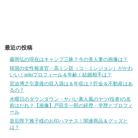
最近の投稿
藤岡弘の現在はキャンプ三昧？今の美人妻の画像は？
韓国の女性報道官・高ミン廷（コ・ミンジョン）がかわ
いい！wikiプロフィール＆年齢！結婚相手は？
宮迫博之引退後の収入源は＆年収は？貯金＆不動産はあ
るの？
水曜日のダウンタウン・ヤバい素人風のヤツ(役者)の名
前はだれ？【画像】戸田圭一郎の経歴・学歴とプロフィ
ール
皇后陛下雅子様のお印ハマナス！関連商品＆グッズと
は？