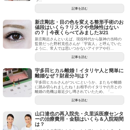
記事を読む
新庄剛志・目の色を変える整形手術のお
値段はいくら？リスクや危険性はない
の？｜今夜くらべてみました3/21
新庄剛志さんといえば、現役時代から阪神の当時の
監督だった野村克也さんが「宇宙人」と呼んでいた
ように、常人では思いつかないアイデアや行...
記事を読む
宇多田ヒカル離婚！イタリヤ人と簡単に
離婚なぜ？財産分与は？
宇多田ヒカルさんがついにというか、またもや離婚
に踏み切られましたね！お相手のイタリヤの方との
離婚の危機は最近少し噂されていたため、「...
記事を読む
山口達也の再入院先・久里浜医療センタ
ーの治療費用・金額はいくら＆入院期間
は？