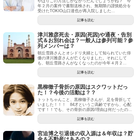
やはりこの方法しかなかったんでしょうかね？ 今
年２月の案件で書類送検され、無期限の謹慎処分を
受けたTOKIO山口達也が再入院しました...
記事を読む
津川雅彦死去・原因(死因)や通夜・告別
式＆お別れ会は？一般人は参列可能？参
列メンバーは？
朝丘雪路さんとオシドリ夫婦として知られていた俳
優の津川雅彦さんが亡くなりました。それにして
も、朝丘雪路さんがなくなったのが今年４月２...
記事を読む
黒柳徹子骨折の原因はスクワットだっ
た！？今後の活動は？？
トットちゃんこと、黒柳徹子さんが、足を骨折して
いました！！！ 84才というご高齢ですから、心配
です！！でも、その骨折の原因/理由は何だったの...
記事を読む
宮迫博之引退後の収入源は＆年収は？貯
金＆不動産はあるの？