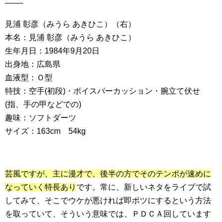
——-
見浦 彰彦（みうら あきひこ）（右）
本名：見浦 彰彦（みうら あきひこ）
生年月日：1984年9月20日
出身地：広島県
血液型：Ｏ型
特技：空手(初段)・ボイスパーカッション・腕立て伏せ
(指、手の甲などでの)
趣味：ソフトダーツ
サイズ：163cm 54kg
芸風ですが、主に漫才で、後半の方でそのテンポが速めに
なっていく特長あり
です。常に、新しいネタをライブで試
してみて、そこでウケが悪ければ即ボツにするという方法
を取っていて、そういう意味では、ＰＤＣＡ回しています