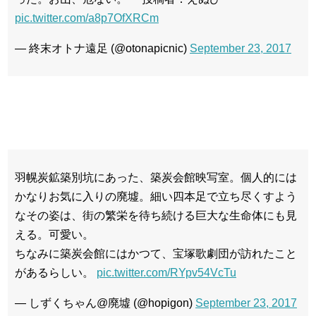
pic.twitter.com/a8p7OfXRCm
— 終末オトナ遠足 (@otonapicnic)
September 23, 2017
羽幌炭鉱築別坑にあった、築炭会館映写室。個人的には
かなりお気に入りの廃墟。細い四本足で立ち尽くすよう
なその姿は、街の繁栄を待ち続ける巨大な生命体にも見
える。可愛い。
ちなみに築炭会館にはかつて、宝塚歌劇団が訪れたこと
があるらしい。
pic.twitter.com/RYpv54VcTu
— しずくちゃん@廃墟 (@hopigon)
September 23, 2017