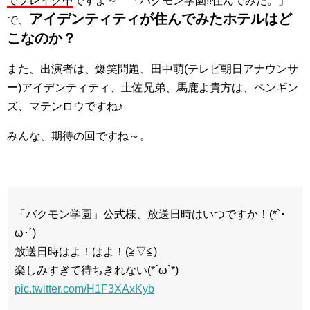
でブレイク中
ですよ～ 「バクモン学園!!住んでみた。」
アイデンティティが住んでみたホテルはど
で、
こなのか？
また、出演者は、爆笑問題、田中萌(テレビ朝日アナウンサ
ー)アイデンティティ、土佐兄弟、馬鹿よ貴方は、ペンギン
ズ、マテンロウですね♪
みんな、期待の回ですね～。
「バクモン学園」公式様、放送日時はいつですか！(*`･
ω･´)
放送日時はよ！はよ！(≧▽≦)
楽しみすぎて待ちきれない(*´ω`*)
pic.twitter.com/H1F3XAxKyb