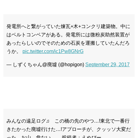
発電所へと繋がっていた煉瓦+木+コンクリ建築物。中に
はベルトコンベアがある。発電所には微粉炭助然装置が
あったらしいのでそのための石炭を運搬していたんだろ
うか。
pic.twitter.com/ic1Pw8GNrG
— しずくちゃん@廃墟 (@hopigon)
September 29, 2017
みんなの遠足ログ♫ この橋の先のやつ…!東北で一番行
きたかった廃墟行けた…!アプローチが、クッッソ大変だ
った。お山、危ない。 投稿者：えぬびー