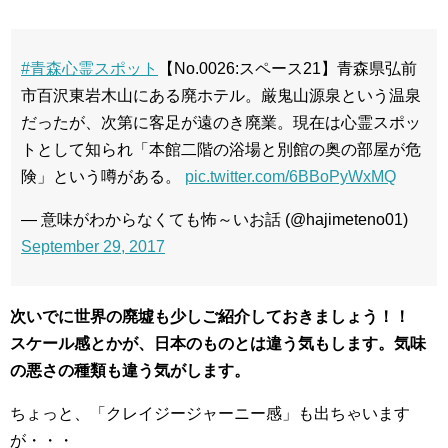
#青森心霊スポット
【No.0026:スペース21】青森県弘前
市百沢東岩木山にある廃ホテル。厳鬼山源泉という温泉
だったが、次第に客足が遠のき廃業。現在は心霊スポッ
トとして知られ「本館二階の浴場と別館の奥の部屋が危
険」という噂がある。
pic.twitter.com/6BBoPyWxMQ
— 意味がわからなくても怖～いお話 (@hajimeteno01)
September 29, 2017
次いでに世界の廃墟も少しご紹介しておきましょう！！
スケール感とかが、日本のものとは違う気もします。気味
の悪さの種類も違う気がします。
ちょっと、「クレイジージャーニー感」も出ちゃいます
が・・・