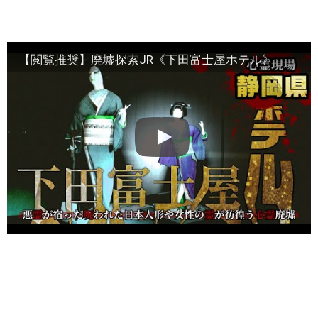
【閲覧推奨】廃墟探索JR《下田富士屋ホテル》