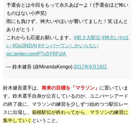
予選会とは今回をもって永久あばーよ！(予選会ほど怖い
ものはない小声笑)
雨にも負けず、神大いやほいが響いてました！笑 ほんと
ありがとう！
これからも応援お願いします。
#初３大駅伝
#神大いやほ
い
#GoJINDAI
#ナンバーワンしかいらない
pic.twitter.com/P7u5YRFzlA
— 鈴木健吾 (@MirandaKengo)
2017年6月19日
鈴木健吾選手は、
将来の目標を「マラソン」
に置いていま
す。鈴木選手自身が公言しているのが、ユニバーシアード
の終了後に、マラソンの練習を少しずつ始めつつ駅伝レー
スに出場し、
箱根駅伝が終わってから、マラソンの練習に
集中していく
ということ。