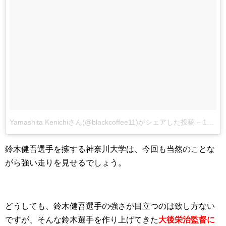
Yamashita Kenichiさん(@blackcoffee11)がシェアした投稿
–
12月 24, 2017 at 11:42午後 PST
鈴木健吾選手を擁する神奈川大学は、今回も当然のことな
がら強い走りを見せるでしょう。
どうしても、鈴木健吾選手の強さが目立つのは致し方ない
ですが、そんな鈴木選手を作り上げてきた
大後栄治監督に