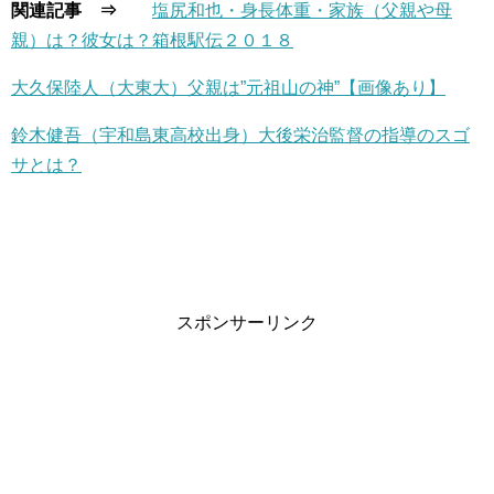
関連記事 ⇒
塩尻和也・身長体重・家族（父親や母
親）は？彼女は？箱根駅伝２０１８
大久保陸人（大東大）父親は”元祖山の神”【画像あり】
鈴木健吾（宇和島東高校出身）大後栄治監督の指導のスゴ
サとは？
スポンサーリンク