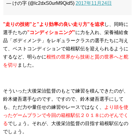
— けの字 (@lc2dxS0urM9Qid5)
2017年11月24日
”走りの技術”と”より効率の良い走り方”を追求
し、同時に
選手たちの
”コンディショニング”
に力を入れ、栄養補給食
品「ボディメンテ」をレギュラークラスの選手たちに与え
て、ベストコンディションで箱根駅伝を迎えられるように
するなど、明らかに
根性の世界から技術と質の世界へと舵
を切り
ました。
そういった大後栄治監督のもとで練習を積んできたのが、
鈴木健吾選手なのです。ですので、鈴木健吾選手にして
も、ただ力や量任せの練習やレースではなく、
より頭を使
ったゲームプランで今回の箱根駅伝２０１８にのぞんでく
る
でしょう。それが、大後栄治監督の目指す箱根駅伝なの
でしょう。