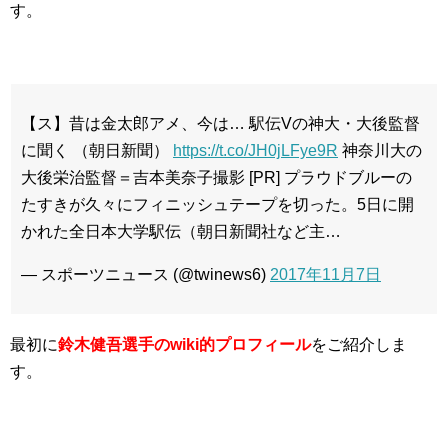
す。
【ス】昔は金太郎アメ、今は… 駅伝Vの神大・大後監督
に聞く （朝日新聞）
https://t.co/JH0jLFye9R
神奈川大の
大後栄治監督＝吉本美奈子撮影 [PR] プラウドブルーの
たすきが久々にフィニッシュテープを切った。5日に開
かれた全日本大学駅伝（朝日新聞社など主…
— スポーツニュース (@twinews6)
2017年11月7日
最初に
鈴木健吾選手のwiki的プロフィール
をご紹介しま
す。