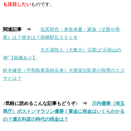
も注目したい
ものです。
関連記事 ⇒
塩尻和也・身長体重・家族（父親や母
親）は？彼女は？箱根駅伝２０１８
大久保陸人（大東大）父親は”元祖山の
神”【画像あり】
鈴木健吾（宇和島東高校出身）大後栄治監督の指導のスゴ
サとは？
♪気軽に読めるこんな記事もどうぞ♪ ⇒
川内優輝（埼玉
県庁）ボストンマラソン優勝！賞金に税金はいくらかかる
の？瀬古利彦の時代の税金は？