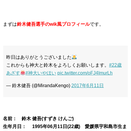
まずは
鈴木健吾選手のwik風プロフィール
です。
昨日はありがとうございました
これからも神大と鈴木をよろしくお願いします。
#22歳
あざす
#神大いやほい
pic.twitter.com/oFJ4ImurLh
— 鈴木健吾 (@MirandaKengo)
2017年6月11日
名前： 鈴木 健吾(すずき けんご)
生年月日： 1995年06月11日(22歳) 愛媛県宇和島市生ま