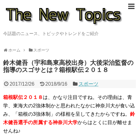
今話題のニュース、トピックやトレンドをご紹介
ホーム
スポーツ
鈴木健吾（宇和島東高校出身）大後栄治監督の
指導のスゴサとは？箱根駅伝２０１８
2017/12/26
2018/9/16
スポーツ
箱根駅伝２０１８
は、かなり注目ですね。その理由は、青
学、東海大の2強体制かと思われたなかに神奈川大が食い込
み、「箱根の3強体制」の様相を呈してきたからですね。
鈴
木健吾選手の所属する神奈川大学
からはとくに目が離せま
せんね♪