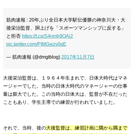
筋肉速報 : 20年ぶり全日本大学駅伝優勝の神奈川大・大
後栄治監督、胴上げを「スポーツマンシップに反する」
と拒否
https://t.co/S4nmh9OAi2
pic.twitter.com/PIMGwzv0qE
— 筋肉速報 (@dmgtblog)
2017年11月7日
大後栄治監督は、１９６４年生まれで、日体大時代はマネ
ージャーでした。当時の日体大時代のマネージャーの仕事
量は膨大でした。この当時の日体大は、監督が不在だった
こともあり、学生主導での練習が行われていました。
それで、当時、後の
大後監督は、練習計画に隅から隅まで