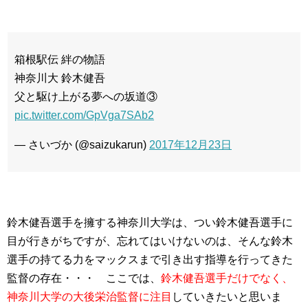
箱根駅伝 絆の物語
神奈川大 鈴木健吾
父と駆け上がる夢への坂道③
pic.twitter.com/GpVga7SAb2
— さいづか (@saizukarun)
2017年12月23日
鈴木健吾選手を擁する神奈川大学は、つい鈴木健吾選手に
目が行きがちですが、忘れてはいけないのは、そんな鈴木
選手の持てる力をマックスまで引き出す指導を行ってきた
監督の存在・・・ ここでは、
鈴木健吾選手だけでなく、
神奈川大学の大後栄治監督に注目
していきたいと思いま