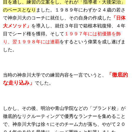
目を通し、練習の立案をし、それが「指導者・大後栄治」
のベースとなり
ました。１９８９年にわずか２４歳の若さ
で神奈川大のコーチに就任し、その自身の作成した
「日体
大メソッド」
を導入し、就任３年目で箱根本戦復帰、４年
目でシード権を獲得。そして
１９９７年には初優勝を飾
り、翌１９９８年には連覇
をするという偉業を成し遂げま
した。
「徹底的
当時の神奈川大学での練習内容を一言でいうと、
な走り込み」
でした。
しかし、その後、明治や青山学院などの「ブランド校」が
徹底的なリクルーティングで優秀なランナーを集めること
で、神奈川大学は徐々にそのチーム力が落ち、やがて２０