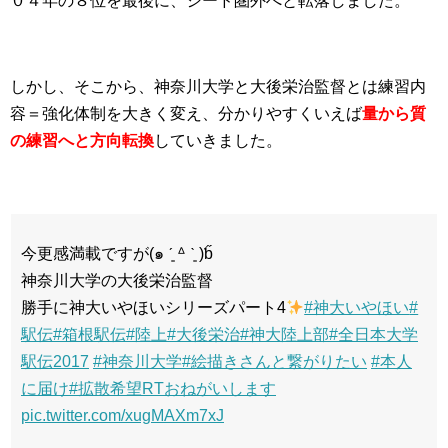
０４年の８位を最後に、シード圏外へと転落しました。
しかし、そこから、神奈川大学と大後栄治監督とは練習内
容＝強化体制を大きく変え、分かりやすくいえば
量から質
の練習へと方向転換
していきました。
今更感満載ですが(๑ ˊ͈ ᐞ ˋ͈ )ƅ̋
神奈川大学の大後栄治監督
勝手に神大いやほいシリーズパート4
#神大いやほい
#
駅伝
#箱根駅伝
#陸上
#大後栄治
#神大陸上部
#全日本大学
駅伝2017
#神奈川大学
#絵描きさんと繋がりたい
#本人
に届け
#拡散希望RTおねがいします
pic.twitter.com/xugMAXm7xJ