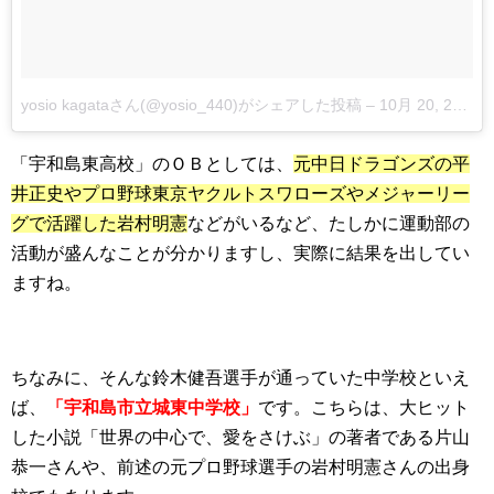
yosio kagataさん(@yosio_440)がシェアした投稿
–
10月 20, 2015 at 5:15午前 PDT
「宇和島東高校」のＯＢとしては、
元中日ドラゴンズの平
井正史やプロ野球東京ヤクルトスワローズやメジャーリー
グで活躍した岩村明憲
などがいるなど、たしかに運動部の
活動が盛んなことが分かりますし、実際に結果を出してい
ますね。
ちなみに、そんな鈴木健吾選手が通っていた中学校といえ
ば、
「宇和島市立城東中学校」
です。こちらは、大ヒット
した小説「世界の中心で、愛をさけぶ」の著者である片山
恭一さんや、前述の元プロ野球選手の岩村明憲さんの出身