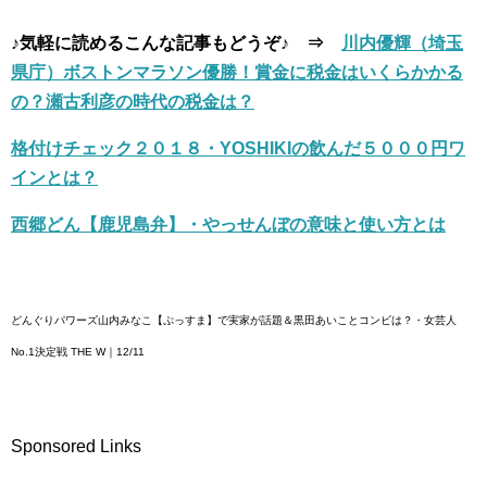
♪気軽に読めるこんな記事もどうぞ♪ ⇒
川内優輝（埼玉
県庁）ボストンマラソン優勝！賞金に税金はいくらかかる
の？瀬古利彦の時代の税金は？
格付けチェック２０１８・YOSHIKIの飲んだ５０００円ワ
インとは？
西郷どん【鹿児島弁】・やっせんぼの意味と使い方とは
どんぐりパワーズ山内みなこ【ぷっすま】で実家が話題＆黒田あいことコンビは？・女芸人
No.1決定戦 THE W｜12/11
Sponsored Links