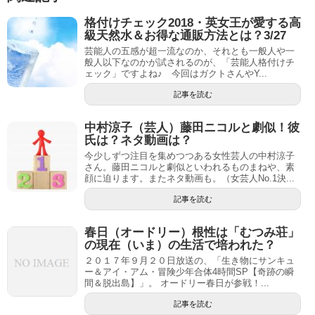
格付けチェック2018・英女王が愛する高
級天然水＆お得な通販方法とは？3/27
芸能人の五感が超一流なのか、それとも一般人や一
般人以下なのかが試されるのが、「芸能人格付けチ
ェック」ですよね♪ 今回はガクトさんやY...
記事を読む
中村涼子（芸人）藤田ニコルと劇似！彼
氏は？ネタ動画は？
今少しずつ注目を集めつつある女性芸人の中村涼子
さん。藤田ニコルと劇似といわれるものまねや、素
顔に迫ります。またネタ動画も。（女芸人No.1決...
記事を読む
春日（オードリー）根性は「むつみ荘」
の現在（いま）の生活で培われた？
２０１７年９月２０日放送の、「生き物にサンキュ
ー＆アイ・アム・冒険少年合体4時間SP【奇跡の瞬
間＆脱出島】」。 オードリー春日が参戦！...
記事を読む