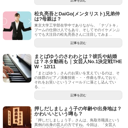
記事を読む
松丸亮吾とDaiGo(メンタリスト)兄弟仲
は?母親は？
東京大学工学部在学中でありながら、「ナゾトキ」
ブームの仕掛け人でもあり、そしてそのイケメンぶ
りでも大注目の松丸亮吾さんに注目してみま...
記事を読む
まとばゆうのさわわとは？彼氏や結婚
は？ネタ動画も｜女芸人No.1決定戦THE
W・12/11
「まとばゆう」さんのお笑いを支えているのは、そ
の抜群のピアノ演奏技術・・・作曲も学んでおり、
それをお笑いというフィールドに落とし込んでい
る、...
記事を読む
押しだしましょう子の年齢や出身地は？
かわいいという噂も？
「押しだしましょう子」さんは、鳥取市職員という
異例の出身の芸人の方ですね。今回は、「女芸人