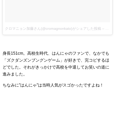
クロマニョン加藤さん(@cromagnonkato)がシェアした投稿
–
2017
身長151cm。高校生時代、はんにゃのファンで、なかでも
「ズクダンズンブングンゲーム」が好きで、完コピするほ
どでした。それがきっかけで高校を中退してお笑いの道に
進みました。
ちなみに”はんにゃ”は当時人気がスゴかったですよね！