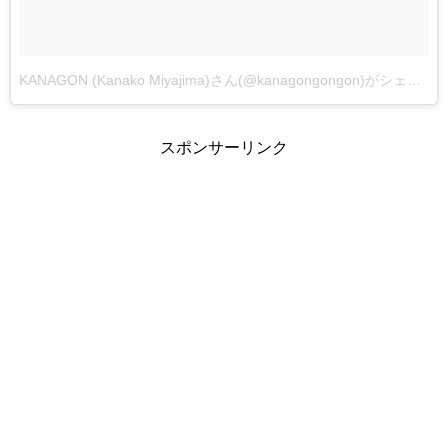
KANAGON (Kanako Miyajima)さん(@kanagongongon)がシェアした投稿
スポンサーリンク