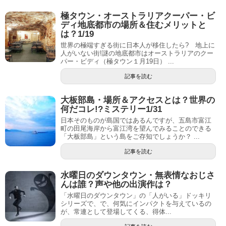
極タウン・オーストラリアクーパー・ビ
ディ地底都市の場所＆住むメリットと
は？1/19
世界の極端すぎる街に日本人が移住したら? 地上に
人がいない街!謎の地底都市はオーストラリアのクー
パー・ビディ（極タウン１月19日） ...
記事を読む
大板部島・場所＆アクセスとは？世界の
何だコレ!?ミステリー1/31
日本そのものが島国ではあるんですが、五島市富江
町の田尾海岸から富江湾を望んでみることのできる
「大板部島」という島をご存知でしょうか？ ...
記事を読む
水曜日のダウンタウン・無表情なおじさ
んは誰？声や他の出演作は？
「水曜日のダウンタウン」の「人がいる」ドッキリ
シリーズで、で、何気にインパクトを与えているの
が、常連として登場してくる、得体...