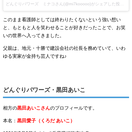
どんぐりパワーズ ミナコさん(@mi7kooooo)がシェアした投稿
–
2
このまま看護師としては終わりたくないという強い想い
と、もともと人を笑わせることが好きだったことで、お笑
いの世界へ入ってきました。
父親は、地元・十勝で建設会社の社長を務めていて、いわ
ゆる実家が金持ち芸人ですね♪
どんぐりパワーズ・黒田あいこ
相方の
黒田あいこさん
のプロフィールです。
本名：
黒田愛子（くろだ あいこ）