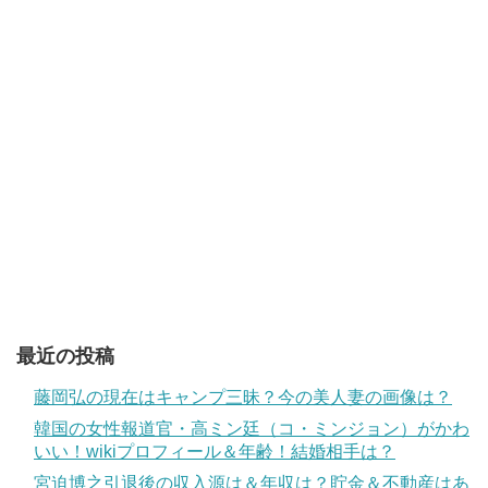
最近の投稿
藤岡弘の現在はキャンプ三昧？今の美人妻の画像は？
韓国の女性報道官・高ミン廷（コ・ミンジョン）がかわ
いい！wikiプロフィール＆年齢！結婚相手は？
宮迫博之引退後の収入源は＆年収は？貯金＆不動産はあ