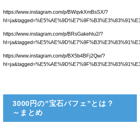
https://www.instagram.com/p/BWqvkXmBsSX/?
hl=ja&tagged=%E5%AE%9D%E7%9F%B3%E3%83%91%
https://www.instagram.com/p/BRsGakehlu2/?
hl=ja&tagged=%E5%AE%9D%E7%9F%B3%E3%83%91%
https://www.instagram.com/p/BX5b4BFj2Qw/?
hl=ja&tagged=%E5%AE%9D%E7%9F%B3%E3%83%91%
3000円の”宝石パフェ”とは？
～まとめ