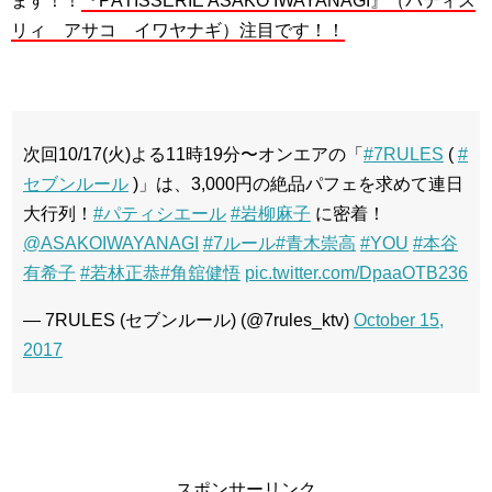
ます！！
『PÂTISSERIE ASAKO IWAYANAGI』（パティス
リィ アサコ イワヤナギ）注目です！！
次回10/17(火)よる11時19分〜オンエアの「
#7RULES
(
#
セブンルール
)」は、3,000円の絶品パフェを求めて連日
大行列！
#パティシエール
#岩柳麻子
に密着！
@ASAKOIWAYANAGI
#7ルール
#青木崇高
#YOU
#本谷
有希子
#若林正恭
#角舘健悟
pic.twitter.com/DpaaOTB236
— 7RULES (セブンルール) (@7rules_ktv)
October 15,
2017
スポンサーリンク