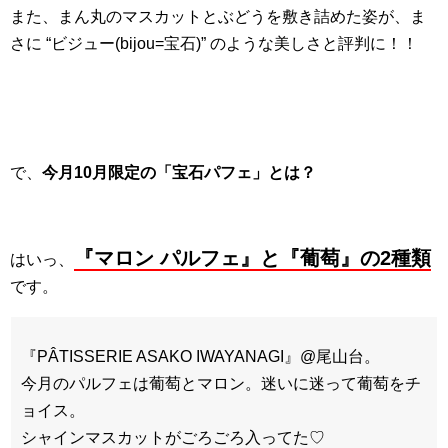
また、まん丸のマスカットとぶどうを敷き詰めた姿が、ま
さに “ビジュー(bijou=宝石)” のような美しさと評判に！！
で、
今月10月限定の「宝石パフェ」とは？
『マロン パルフェ』と
『葡萄』の2種類
はいっ、
です。
『PÂTISSERIE ASAKO IWAYANAGI』@尾山台。
今月のパルフェは葡萄とマロン。迷いに迷って葡萄をチ
ョイス。
シャインマスカットがごろごろ入ってた♡