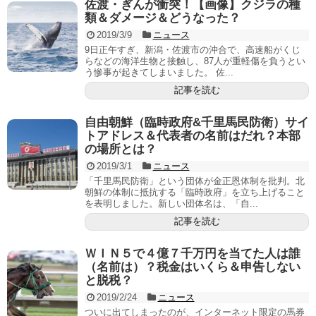
佐渡・ぎんが衝突！【画像】クジラの種
類＆ダメージ＆どうなった？
2019/3/9
ニュース
9日正午すぎ、新潟・佐渡市の沖合で、高速船がくじ
らなどの海洋生物と接触し、87人が重軽傷を負うとい
う惨事が起きてしまいました。 佐...
記事を読む
自由朝鮮（臨時政府&千里馬民防衛）サイ
トアドレス＆代表者の名前はだれ？本部
の場所とは？
2019/3/1
ニュース
「千里馬民防衛」という団体が金正恩体制を批判。北
朝鮮の体制に抵抗する「臨時政府」を立ち上げること
を表明しました。新しい団体名は、「自...
記事を読む
ＷＩＮ５で４億７千万円を当てた人は誰
（名前は）？税金はいくら＆申告しない
と脱税？
2019/2/24
ニュース
ついに出てしまったのが、インターネット限定の馬券