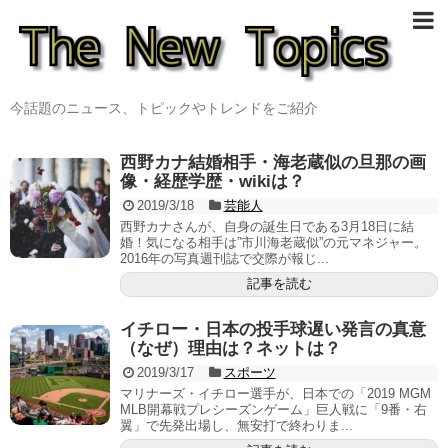
今話題のニュース、トピックやトレンドをご紹介
西野カナ結婚相手・海老蔵似の旦那の画
像・経歴学歴・wikiは？
2019/3/18
芸能人
西野カナさんが、自身の誕生日である3月18日に結
婚！気になる相手は”市川海老蔵似”の元マネジャー。
2016年の写真週刊誌で交際が報じ...
記事を読む
イチロー・日本の投手球遅い発言の真意
（なぜ）理由は？ネットは？
2019/3/17
スポーツ
マリナーズ・イチロー選手が、日本での「2019 MGM
MLB開幕戦プレシーズンゲーム」巨人戦に「9番・右
翼」で先発出場し、無安打で終わりま...