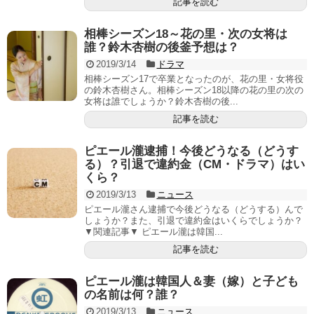
記事を読む
相棒シーズン18～花の里・次の女将は
誰？鈴木杏樹の後釜予想は？
2019/3/14
ドラマ
相棒シーズン17で卒業となったのが、花の里・女将役
の鈴木杏樹さん。相棒シーズン18以降の花の里の次の
女将は誰でしょうか？鈴木杏樹の後...
記事を読む
ピエール瀧逮捕！今後どうなる（どうす
る）？引退で違約金（CM・ドラマ）はい
くら？
2019/3/13
ニュース
ピエール瀧さん逮捕で今後どうなる（どうする）んで
しょうか？また、引退で違約金はいくらでしょうか？
▼関連記事▼ ピエール瀧は韓国...
記事を読む
ピエール瀧は韓国人＆妻（嫁）と子ども
の名前は何？誰？
2019/3/13
ニュース