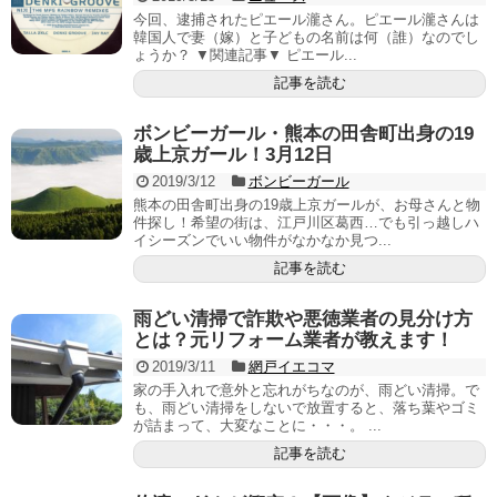
今回、逮捕されたピエール瀧さん。ピエール瀧さんは
韓国人で妻（嫁）と子どもの名前は何（誰）なのでし
ょうか？ ▼関連記事▼ ピエール...
記事を読む
ボンビーガール・熊本の田舎町出身の19
歳上京ガール！3月12日
2019/3/12
ボンビーガール
熊本の田舎町出身の19歳上京ガールが、お母さんと物
件探し！希望の街は、江戸川区葛西…でも引っ越しハ
イシーズンでいい物件がなかなか見つ...
記事を読む
雨どい清掃で詐欺や悪徳業者の見分け方
とは？元リフォーム業者が教えます！
2019/3/11
網戸イエコマ
家の手入れで意外と忘れがちなのが、雨どい清掃。で
も、雨どい清掃をしないで放置すると、落ち葉やゴミ
が詰まって、大変なことに・・・。 ...
記事を読む