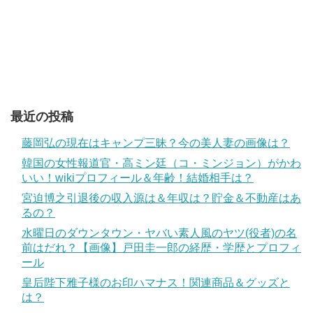
最近の投稿
藤岡弘の現在はキャンプ三昧？今の美人妻の画像は？
韓国の女性報道官・高ミン廷（コ・ミンジョン）がかわ
いい！wikiプロフィール＆年齢！結婚相手は？
宮迫博之引退後の収入源は＆年収は？貯金＆不動産はあ
るの？
水曜日のダウンタウン・ヤバい素人風のヤツ(役者)の名
前はだれ？【画像】戸田圭一郎の経歴・学歴とプロフィ
ール
皇后陛下雅子様のお印ハマナス！関連商品＆グッズと
は？