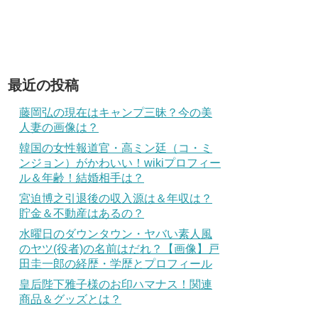
最近の投稿
藤岡弘の現在はキャンプ三昧？今の美
人妻の画像は？
韓国の女性報道官・高ミン廷（コ・ミ
ンジョン）がかわいい！wikiプロフィー
ル＆年齢！結婚相手は？
宮迫博之引退後の収入源は＆年収は？
貯金＆不動産はあるの？
水曜日のダウンタウン・ヤバい素人風
のヤツ(役者)の名前はだれ？【画像】戸
田圭一郎の経歴・学歴とプロフィール
皇后陛下雅子様のお印ハマナス！関連
商品＆グッズとは？