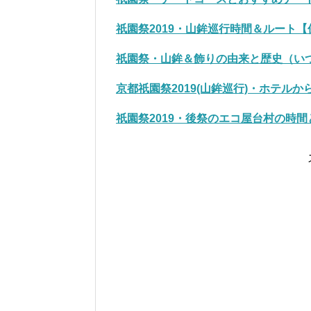
祇園祭2019・山鉾巡行時間＆ルート
祇園祭・山鉾＆飾りの由来と歴史（い
京都祇園祭2019(山鉾巡行)・ホテル
祇園祭2019・後祭のエコ屋台村の時