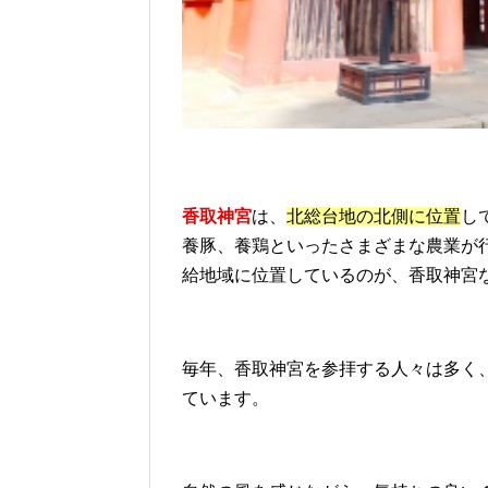
香取神宮
は、
北総台地の北側に位置
し
養豚、養鶏といったさまざまな農業が
給地域に位置しているのが、香取神宮
毎年、香取神宮を参拝する人々は多く
ています。