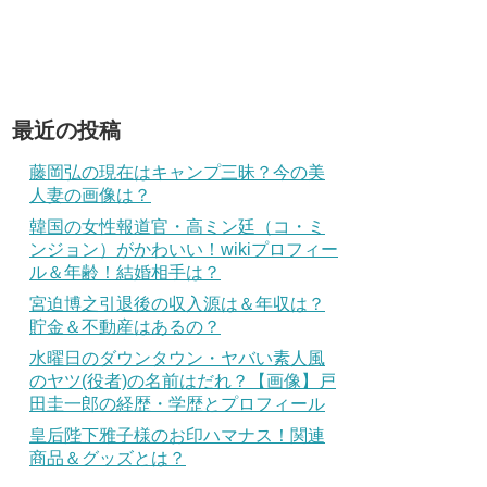
最近の投稿
藤岡弘の現在はキャンプ三昧？今の美
人妻の画像は？
韓国の女性報道官・高ミン廷（コ・ミ
ンジョン）がかわいい！wikiプロフィー
ル＆年齢！結婚相手は？
宮迫博之引退後の収入源は＆年収は？
貯金＆不動産はあるの？
水曜日のダウンタウン・ヤバい素人風
のヤツ(役者)の名前はだれ？【画像】戸
田圭一郎の経歴・学歴とプロフィール
皇后陛下雅子様のお印ハマナス！関連
商品＆グッズとは？