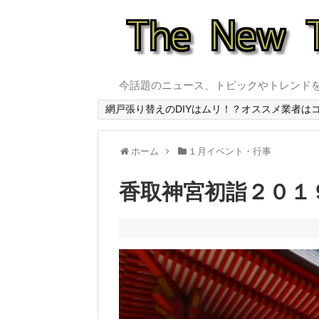
今話題のニュース、トピックやトレンド
網戸張り替えのDIYはムリ！？オススメ業者は
ホーム
１月イベント・行事
香取神宮初詣２０１