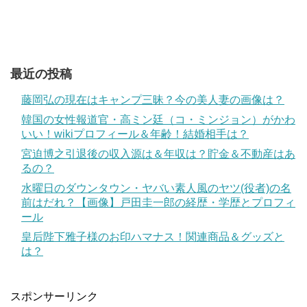
最近の投稿
藤岡弘の現在はキャンプ三昧？今の美人妻の画像は？
韓国の女性報道官・高ミン廷（コ・ミンジョン）がかわ
いい！wikiプロフィール＆年齢！結婚相手は？
宮迫博之引退後の収入源は＆年収は？貯金＆不動産はあ
るの？
水曜日のダウンタウン・ヤバい素人風のヤツ(役者)の名
前はだれ？【画像】戸田圭一郎の経歴・学歴とプロフィ
ール
皇后陛下雅子様のお印ハマナス！関連商品＆グッズと
は？
スポンサーリンク