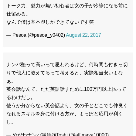
トーク力、魅力が無い初心者は女の子が冷静になる前に
仕留める。
なんで僕は基本即しかできてないです笑
— Pesoa (@pesoa_y0402)
August 22, 2017
ナンパ塾って高いって思われるけど、何時間も付きっ切
りで他人に教えてるって考えると、実際相当安いよな
ぁ。
英会話なんて、ただ英語話すために100万円以上払って
るわけだし。
使うか分からない英会話より、女の子とどこでも仲良く
なれるスキルを身に付ける方が、よっぽど応用が利く
し。
— めがねナンパ講師@Toshi (@affimaya10000)