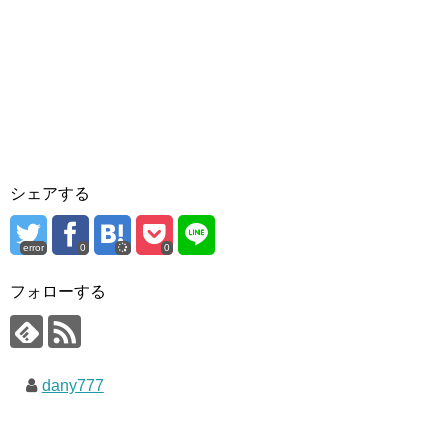
シェアする
error
0
0
フォローする
dany777