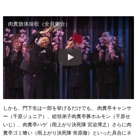
肉糞旗体操歌（全員集合）
しかも、門下生は一部を挙げるだけでも、 肉糞亭キャンサ
ー（千原ジュニア）、総領弟子肉糞亭豚ホルモン（千原せ
いじ）、肉糞亭ハゲ（雨上がり決死隊 宮迫博之）さらに肉
糞亭ゴミ喰い（雨上がり決死隊 蛍原徹）といった具合にネ