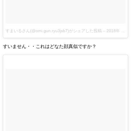
すまいるさん(@omi.gun.ryu3jsb7)がシェアした投稿
–
2018年 4月月15日午前6時08分PDT
すいません・・これはどなた顔真似ですか？