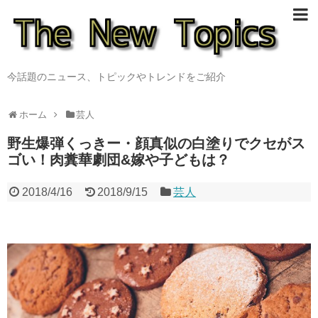
今話題のニュース、トピックやトレンドをご紹介
ホーム
芸人
野生爆弾くっきー・顔真似の白塗りでクセがス
ゴい！肉糞華劇団&嫁や子どもは？
2018/4/16
2018/9/15
芸人