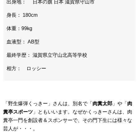
出身地： 日本の旗 日本 滋賀県守山市
身長： 180cm
体重：99kg
血液型： AB型
最終学歴： 滋賀県立守山北高等学校
相方： ロッシー
「野生爆弾くっきー」さんは、別名で「
肉糞太郎
」や「
肉
糞亭スポーツ
」ともいいます。なぜかくっきーさんは、肉
糞亭一門を創設者＆スポンサーで、その門下生には様々な
芸人が・・・。