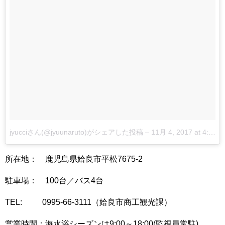
jyucciさん(@jyuunaruto)がシェアした投稿
–
11月 4, 2017 at 4:19午前 PDT
所在地： 鹿児島県姶良市平松7675-2
駐車場： 100台／バス4台
TEL: 0995-66-3111（姶良市商工観光課）
営業時間：海水浴シーズンは9:00～18:00(監視員常駐)