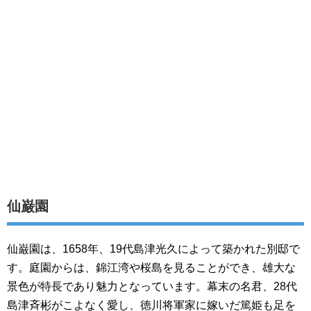
仙巌園
仙巌園は、1658年、19代島津光久によって築かれた別邸で
す。庭園からは、錦江湾や桜島を見ることができ、雄大な
景色が特長であり魅力となっています。幕末の名君、28代
島津斉彬がこよなく愛し、徳川将軍家に嫁いだ篤姫も足を