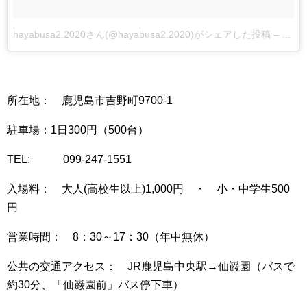
hayabusa2.2020さん(@hayabusa2.2020)がシェアした投稿
–
1月 7
所在地： 鹿児島市吉野町9700-1
駐車場：1日300円（500台）
TEL: 099-247-1551
入場料： 大人(高校生以上)1,000円 ・ 小・中学生500
円
営業時間： 8：30～17：30（年中無休）
公共の交通アクセス： JR鹿児島中央駅→仙巌園（バスで
約30分、「仙巌園前」バス停下車）