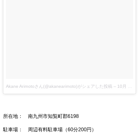
Akane Arimotoさん(@akanearimoto)がシェアした投稿
–
10月 6, 2017 at 4:04午前 PDT
所在地： 南九州市知覧町郡6198
駐車場： 周辺有料駐車場（60分200円）