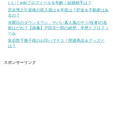
いい！wikiプロフィール＆年齢！結婚相手は？
宮迫博之引退後の収入源は＆年収は？貯金＆不動産はあ
るの？
水曜日のダウンタウン・ヤバい素人風のヤツ(役者)の名
前はだれ？【画像】戸田圭一郎の経歴・学歴とプロフィ
ール
皇后陛下雅子様のお印ハマナス！関連商品＆グッズと
は？
スポンサーリンク