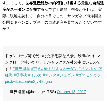
す。そして、
世界遺産総数の約2割に相当する貴重な自然遺
産がスーダンに存在する
んです！是非、機会があれば、実
際に現地を訪れて、自分の目でこの「サンガネブ海洋国立
公園＆ドゥンゴナブ湾」の自然遺産を見てみたくないです
か？
ドゥンゴナブ湾で見つけた不思議な風景。砂漠の中にマ
ングローブ林があり、しかもラクダが林の中にいるので
す！
#世界遺産
#杏
#大橋トリオ
#スーダン
#サンガネブ
#
紅海
#珊瑚礁
#イルカ
#マンタ
#ジュゴン
#ゴマモンガラ
pic.twitter.com/mSjyR2agna
— 世界遺産 (@heritage_TBS)
October 13, 2017