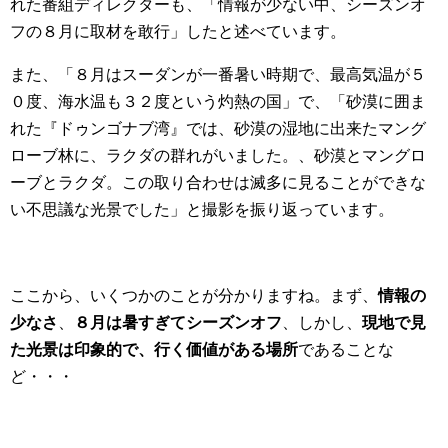
れた番組ディレクターも、「情報が少ない中、シーズンオ
フの８月に取材を敢行」したと述べています。
また、「８月はスーダンが一番暑い時期で、最高気温が５
０度、海水温も３２度という灼熱の国」で、「砂漠に囲ま
れた『ドゥンゴナブ湾』では、砂漠の湿地に出来たマング
ローブ林に、ラクダの群れがいました。、砂漠とマングロ
ーブとラクダ。この取り合わせは滅多に見ることができな
い不思議な光景でした」と撮影を振り返っています。
ここから、いくつかのことが分かりますね。まず、
情報の
少なさ
、
８月は暑すぎてシーズンオフ
、しかし、
現地で見
た光景は印象的で、行く価値がある場所
であることな
ど・・・