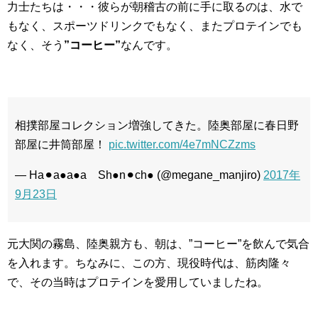
力士たちは・・・彼らが朝稽古の前に手に取るのは、水で
もなく、スポーツドリンクでもなく、またプロテインでも
なく、そう
”コーヒー”
なんです。
相撲部屋コレクション増強してきた。陸奥部屋に春日野
部屋に井筒部屋！
pic.twitter.com/4e7mNCZzms
— Ha⚫︎a●a●a Sh●n⚫︎ch● (@megane_manjiro)
2017年
9月23日
元大関の霧島、陸奥親方も、朝は、”コーヒー”を飲んで気合
を入れます。ちなみに、この方、現役時代は、筋肉隆々
で、その当時はプロテインを愛用していましたね。