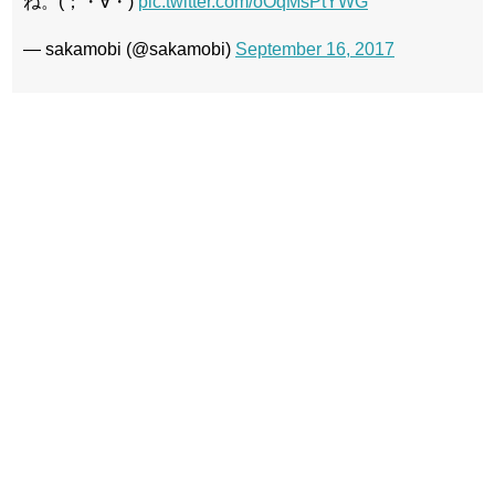
ね。(；・∀・)
pic.twitter.com/oOqMsPtYWG
— sakamobi (@sakamobi)
September 16, 2017