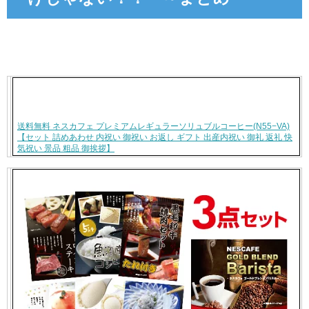
送料無料 ネスカフェ プレミアムレギュラーソリュブルコーヒー(N55−VA)
【セット 詰めあわせ 内祝い 御祝い お返し ギフト 出産内祝い 御礼 返礼 快
気祝い 景品 粗品 御挨拶】