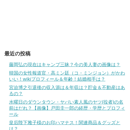
最近の投稿
藤岡弘の現在はキャンプ三昧？今の美人妻の画像は？
韓国の女性報道官・高ミン廷（コ・ミンジョン）がかわ
いい！wikiプロフィール＆年齢！結婚相手は？
宮迫博之引退後の収入源は＆年収は？貯金＆不動産はあ
るの？
水曜日のダウンタウン・ヤバい素人風のヤツ(役者)の名
前はだれ？【画像】戸田圭一郎の経歴・学歴とプロフィ
ール
皇后陛下雅子様のお印ハマナス！関連商品＆グッズと
は？