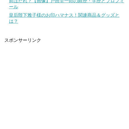
前はだれ？【画像】戸田圭一郎の経歴・学歴とプロフィ
ール
皇后陛下雅子様のお印ハマナス！関連商品＆グッズと
は？
スポンサーリンク