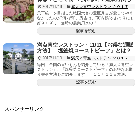
2017/11/18
満天☆青空レストラン ２０１７
天下統一を目指した戦国大名の豊臣秀吉が愛してやま
なかったのが”河内鴨”。秀吉は、”河内鴨”をあまりにも
好きすぎて、当時の農業用水の「...
記事を読む
満点青空レストラン・11/11【お得な通販
方法】「塩釜焼ローストビーフ」とは？
2017/11/10
満天☆青空レストラン ２０１７
毎回、全国の旨いもんを紹介している「満天☆青空レ
ストラン」。「塩釜焼ローストビーフ」のお得なお取
り寄せ方法をご紹介します！ １１月１１日放送...
記事を読む
スポンサーリンク