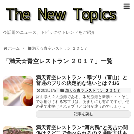
今話題のニュース、トピックやトレンドをご紹介
ホーム
満天☆青空レストラン ２０１７
「
満天☆青空レストラン ２０１７
」
一覧
満天青空レストラン・寒ブリ（富山）と
普通のブリの決定的な違いとは？1/6
2018/1/5
満天☆青空レストラン ２０１７
富山県の２大漁港である、氷見漁港と新湊・・・そこ
で水揚げされる寒ブリは、あまりにも有名ですが、他
の港で水揚げされるブリとは何が違うのでしょう...
記事を読む
満天青空レストラン”河内鴨”と秀吉の関
係は？どこで食べられるの？通販方法も